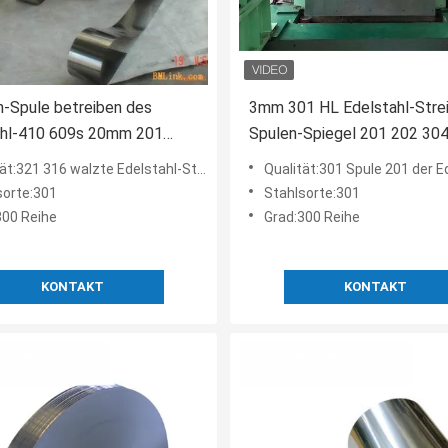
n-Spule betreiben des
3mm 301 HL Edelstahl-Stre
ahl-410 609s 20mm 201
Spulen-Spiegel 201 202 30
04
Breite
6 walzte Edelstahl-Streifen 304l Sus304 301 warm gewalztes beendetes 2b kalt
Qualität:301 Spule 201 der Edelstahl-Streifen-hohen Qua
sorte:301
Stahlsorte:301
300 Reihe
Grad:300 Reihe
KONTAKT
KONTAKT