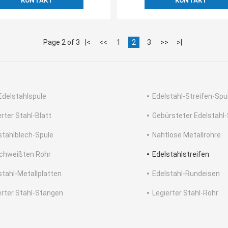
KONTAKT
KONTAKT
Page 2 of 3
|<
<<
1
2
3
>>
>|
Edelstahlspule
Edelstahl-Streifen-Spu
erter Stahl-Blatt
Gebürsteter Edelstahl-
stahlblech-Spule
Nahtlose Metallrohre
chweißten Rohr
Edelstahlstreifen
stahl-Metallplatten
Edelstahl-Rundeisen
erter Stahl-Stangen
Legierter Stahl-Rohr