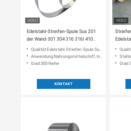
Edelstahl-Streifen-Spule Sus 201
Streife
der Wand-301 304 316 316l 410
Edelst
430
316L 3
Qualität:Edelstahl-Streifen-Spule Sus 201 der Wand-301 304 316 316l 410 430
Qualität:321 31
Anwendung:Nahrungsmittelschiff, Industrie, Bau, usw.
Stahl
Grad:300 Reihe
Grad:
KONTAKT