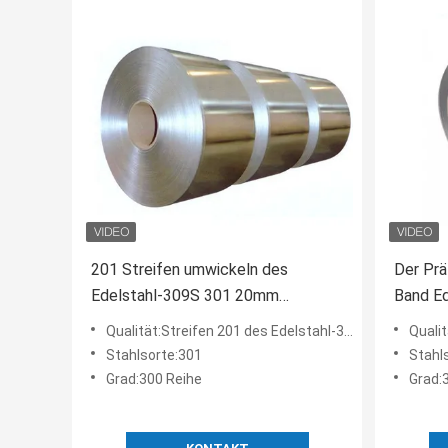
201 Streifen umwickeln des
Der Prä
Edelstahl-309S 301 20mm
Band Ed
Schweißens-Metallbaumaterial
der Sp
Qualität:Streifen 201 des Edelstahl-301 Spulen-Metallbaumaterial des Grad-304 309S
Qualität:301 in
Stahlsorte:301
Stahl
Grad:300 Reihe
Grad: