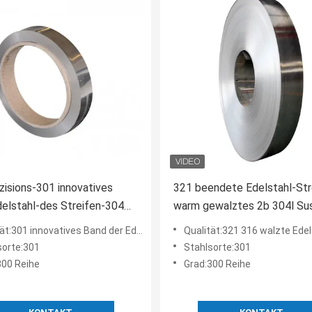
zisions-301 innovatives
321 beendete Edelstahl-Str
elstahl-des Streifen-304
warm gewalztes 2b 304l Su
ulen-SS316L 430
novatives Band der Edelstahl-Streifen-Präzisions-304 der Spulen-SS316 SS316L 430
Qualität:321 316 walzte Edelstahl-Streifen 304l Sus304 301 warm gewalz
sorte:301
Stahlsorte:301
300 Reihe
Grad:300 Reihe