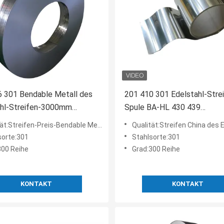
 301 Bendable Metall des
201 410 301 Edelstahl-Stre
ahl-Streifen-3000mm
Spule BA-HL 430 439
alzt
Metallbaumaterial
ifen-Preis-Bendable Metall walzte des Edelstahl-321 316 304 301 kalt
Qualität:Streifen China des Edelstahl-301 umwickeln 201 410 420 421 430 
sorte:301
Stahlsorte:301
300 Reihe
Grad:300 Reihe
KONTAKT
KONTAKT