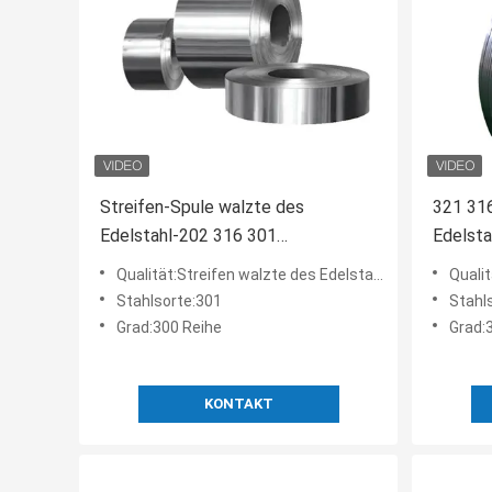
Streifen-Spule walzte des
321 316
Edelstahl-202 316 301
Edelst
Metallbaumaterial kalt
kaltgew
Qualität:Streifen walzte des Edelstahl-202 316 301 Spulen-Metallbaumaterial kalt
Qualität:Stre
Stahlsorte:301
Stahl
Grad:300 Reihe
Grad:
KONTAKT