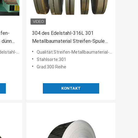
ifen-
304 des Edelstahl-316L 301
4 dünne
Metallbaumaterial Streifen-Spulen-
des Spiegel-2000mm
lität 3mm 202 304
Qualität:Streifen-Metallbaumaterial-Spule 201 des Edelstahl-301 304 316L
Stahlsorte:301
Grad:300 Reihe
KONTAKT