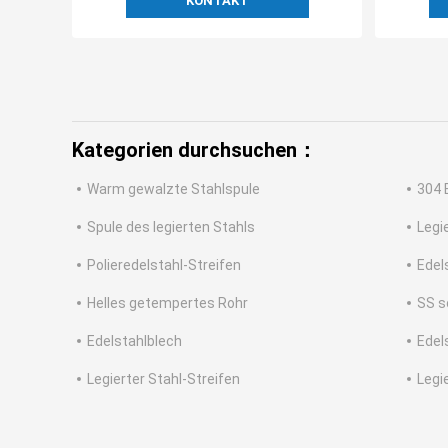
KONTAKT
Kategorien durchsuchen：
Warm gewalzte Stahlspule
304 
Spule des legierten Stahls
Legi
Polieredelstahl-Streifen
Edel
Helles getempertes Rohr
SS s
Edelstahlblech
Edel
Legierter Stahl-Streifen
Legi