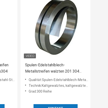
eifen
Spulen-Edelstahlblech-
s304
Metallstreifen walzten 201 304
316 316L 410 430 kalt
tes beendetes 2b kalt
Qualität:Spulen-Edelstahlblech-Metallstreifen walzten 201 304 316 316L 410 430 kalt
Technik:Kaltgewalztes, kaltgewalztes warm gewalztes
Grad:300 Reihe