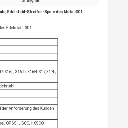
Shanghai
ule
,
Edelstahl-Streifen-Spule des Metall301
,
des Edelstahl-301
6,316L, 316Ti, 316N, 317,317L,
elstahl
d der Anforderung des Kunden
eel, QPSS, JISCO, HXSCO,