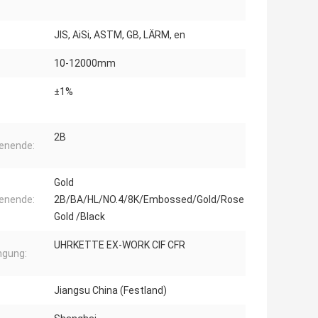
JIS, AiSi, ASTM, GB, LÄRM, en
10-12000mm
±1%
2B
enende:
Gold
enende:
2B/BA/HL/NO.4/8K/Embossed/Gold/Rose
Gold /Black
UHRKETTE EX-WORK CIF CFR
ngung:
Jiangsu China (Festland)