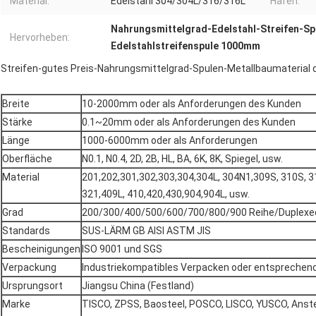
Material:
Edelstahl 304/304L/316/316L
Hafen:
Nahrungsmittelgrad-Edelstahl-Streifen-Sp
Hervorheben:
Edelstahlstreifenspule 1000mm
Streifen-gutes Preis-Nahrungsmittelgrad-Spulen-Metallbaumaterial 
Breite
10-2000mm oder als Anforderungen des Kunden
Stärke
0.1~20mm oder als Anforderungen des Kunden
Länge
1000-6000mm oder als Anforderungen
Oberfläche
N0.1, N0.4, 2D, 2B, HL, BA, 6K, 8K, Spiegel, usw.
Material
201,202,301,302,303,304,304L, 304N1,309S, 310S, 31
321,409L, 410,420,430,904,904L, usw.
Grad
200/300/400/500/600/700/800/900 Reihe/Duplexed
Standards
SUS-LÄRM GB AISI ASTM JIS
Bescheinigungen
ISO 9001 und SGS
Verpackung
Industriekompatibles Verpacken oder entsprechen
Ursprungsort
Jiangsu China (Festland)
Marke
TISCO, ZPSS, Baosteel, POSCO, LISCO, YUSCO, Anst