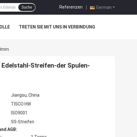
Referenzen
|
German
Suche
OLLE
TRETEN SIE MIT UNS IN VERBINDUNG
000mm
Edelstahl-Streifen-der Spulen-
Jiangsu, China
TISCO HW
ISO9001
SS-Streifen
and AGB: