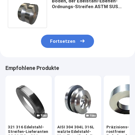
Boden, der Edelstahl-Ebenen-
Ordnungs-Streifen ASTM SUS
201 304 304L 316 410 430
dekorativ umrandet
Fortsetzen
Empfohlene Produkte
321 316 Edelstahl-
AISI 304 304L 316L
Präzisions-
Streifen-Lieferanten
walzte Edelstahl-
rostfreier