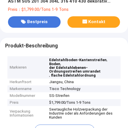
ASTM SUS 201 304 304L 316 410 430 dekorativ
umrandet
Preis：$1,799.00/Tons 1-9 Tons
Bestpreis
Kontakt
Produkt-Beschreibung
,
Edelstahlboden-Kantenstreifen
,
Boden
Markieren
der Edelstahlebenen-
Ordnungsstreifen umrandet
,
flache Edelstahlordnung
Herkunftsort
Jiangsu, China
Markenname
Tisco Technology
Modellnummer
SS-Streifen
Preis
$1,799.00/Tons 1-9 Tons
Seetaugliche Holzverpackung der
Verpackung
Industrie oder als Anforderungen des
Informationen
Kunden