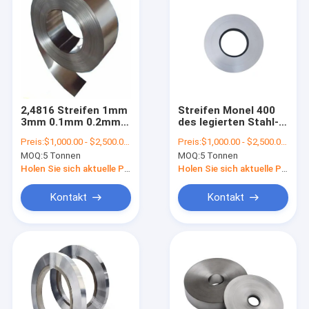
2,4816 Streifen 1mm
Streifen Monel 400
3mm 0.1mm 0.2mm
des legierten Stahl-
0.3mm legierten
0.5x100 Nickel-
Preis:
$1,000.00 - $2,500.00/Tons
Preis:
$1,000.00 - $2,500.00/Tons
Stahls Inconel 600
Kupfer-
MOQ:
5 Tonnen
MOQ:
5 Tonnen
Nickel
Metallweiches
Folien-Band
Holen Sie sich aktuelle Preis
Holen Sie sich aktuelle Preis
Kontakt
Kontakt
Haus
Produkte
Über uns