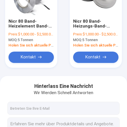
Fabrik-Ausflug
Qualitätskontrolle
Nicr 80 Band-
Nicr 80 Band-
Heizelement Band-
Heizungs-Band-
Treten Sie mit uns in Verbindung
Streifen des
Streifen des
Preis:
$1,000.00 - $2,500.00/Tons
Preis:
$1,000.00 - $2,500.00/Tons
Chromnickels 20 625
Chromnickel-20 625
MOQ:
5 Tonnen
MOQ:
5 Tonnen
Nachrichten
Holen Sie sich aktuelle Preis
Holen Sie sich aktuelle Preis
Fälle
Kontakt
Kontakt
Warm gewalzte Stahlspule
Hinterlass Eine Nachricht
Wir Werden Schnell Antworten
304 Edelstahlspule
Edelstahl-Streifen-Spule
Spule des legierten Stahls