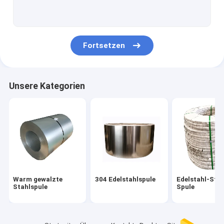
Legierter Stahl-Blatt
Gebürsteter Edelstahl-Streifen
Fortsetzen
Polieredelstahl-Streifen
Edelstahlblech-Spule
Unsere Kategorien
Nahtlose Metallrohre
Helles getempertes Rohr
SS schweißten Rohr
Edelstahlstreifen
Warm gewalzte
304 Edelstahlspule
Edelstahl-Stre
Edelstahlblech
Stahlspule
Spule
Edelstahl-Metallplatten