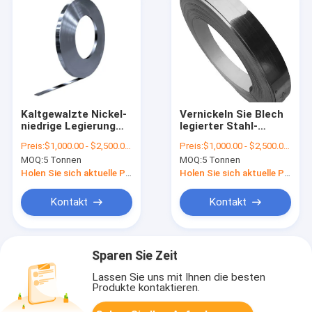
Kaltgewalzte Nickel-
Vernickeln Sie Blech
niedrige Legierung
legierter Stahl-
Inconel 601 600 625
Streifen Inconel X750
Preis:
$1,000.00 - $2,500.00/Tons
Preis:
$1,000.00 - $2,500.00/Tons
800 Blatt-Folien-
MOQ:
5 Tonnen
MOQ:
5 Tonnen
Spulen-Streifen
Inconel 718
Holen Sie sich aktuelle Preis
Holen Sie sich aktuelle Preis
Kontakt
Kontakt
Sparen Sie Zeit
Lassen Sie uns mit Ihnen die besten
Produkte kontaktieren.