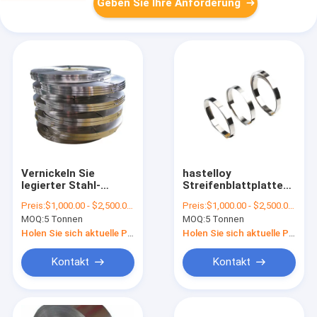
Geben Sie Ihre Anforderung
Vernickeln Sie
hastelloy
legierter Stahl-
Streifenblattplattendes
Streifen Monel 400
nickels des legierten
Preis:
$1,000.00 - $2,500.00/Tons
Preis:
$1,000.00 - $2,500.00/Tons
astm b127 b564 uns
Stahl-c276 Band des
MOQ:
5 Tonnen
MOQ:
5 Tonnen
n04400
legierten Stahls
Holen Sie sich aktuelle Preis
Holen Sie sich aktuelle Preis
Kontakt
Kontakt