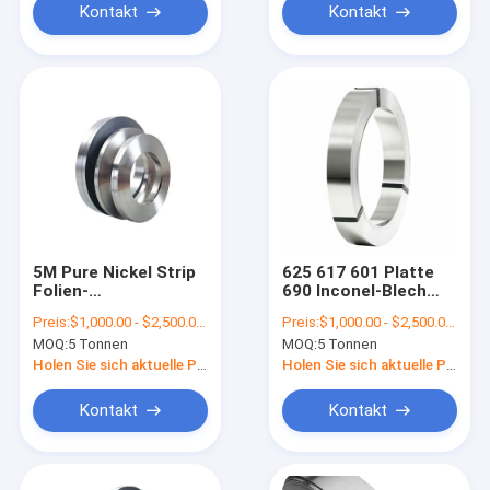
Kontakt
Kontakt
5M Pure Nickel Strip
625 617 601 Platte
Folien-
690 Inconel-Blech
Rollenblattplatte für
Inconel 600 heller
Preis:
$1,000.00 - $2,500.00/Tons
Preis:
$1,000.00 - $2,500.00/Tons
Batterie
Spulen-Streifen
MOQ:
5 Tonnen
MOQ:
5 Tonnen
80mm der
Legierungs-718 625
Holen Sie sich aktuelle Preis
Holen Sie sich aktuelle Preis
Kontakt
Kontakt