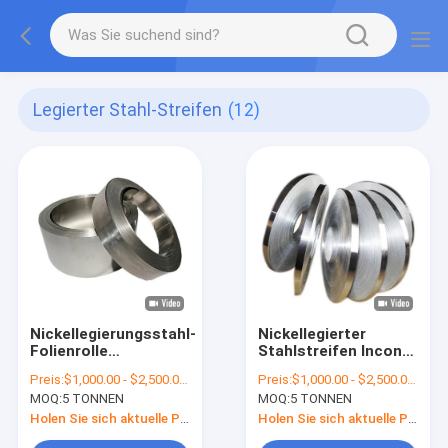
Legierter Stahl-Streifen
(12)
Nickellegierungsstahl-
Nickellegierter
Folienrolle
Stahlstreifen Inconel
600/601/602CA/718
718 / UNS N07718
Preis:
$1,000.00 - $2,500.00/Tons
Preis:
$1,000.00 - $2,500.00/Tons
Blechspule
Blechspulenschlitzkante
MOQ:
5 TONNEN
MOQ:
5 TONNEN
Schlitzkante
Holen Sie sich aktuelle Preis
Holen Sie sich aktuelle Preis