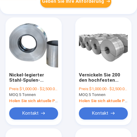
Geben Sie Ihre Anforderung
Nickel-legierter
Vernickeln Sie 200
Stahl-Spulen-
den hochfesten
Streifen Monel K500
Streifen des Nickel-
Preis:
$1,000.00 - $2,500.00/Tons
Preis:
$1,000.00 - $2,500.00/Tons
Blatt-N 05500
Legierungs-Streifen-
MOQ:
5 Tonnen
MOQ:
5 Tonnen
NO4400 Monel 400
Inconel 600 Incoloy
Holen Sie sich aktuelle Preis
Holen Sie sich aktuelle Preis
800
Kontakt
Kontakt