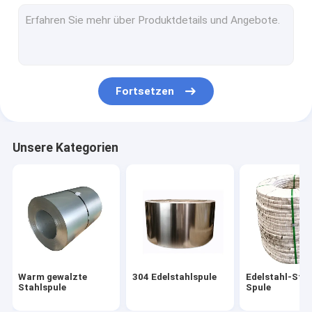
Legierter Stahl-Blatt
Gebürsteter Edelstahl-Streifen
Polieredelstahl-Streifen
Fortsetzen
Edelstahlblech-Spule
Nahtlose Metallrohre
Unsere Kategorien
Helles getempertes Rohr
SS schweißten Rohr
Edelstahlstreifen
Edelstahlblech
Warm gewalzte
304 Edelstahlspule
Edelstahl-Stre
Edelstahl-Metallplatten
Stahlspule
Spule