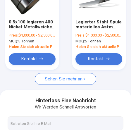
Fabrik-Ausflug
Qualitätskontrolle
0.5x100 legieren 400
Legierter Stahl-Spule
Nickel-Metallweiche-
materielles Astm
Treten Sie mit uns in Verbindung
Kupfer-Nickel-
B446 N06600 6061
Preis:
$1,000.00 - $2,500.00/Tons
Preis:
$1,000.00 - $2,500.00/Tons
Streifen-Folien-Band
Monel 400 6063 3104
MOQ:
5 Tonnen
MOQ:
5 Tonnen
Monel 400
3003
Nachrichten
Holen Sie sich aktuelle Preis
Holen Sie sich aktuelle Preis
Fälle
Kontakt
Kontakt
Sehen Sie mehr an
Warm gewalzte Stahlspule
304 Edelstahlspule
Hinterlass Eine Nachricht
Wir Werden Schnell Antworten
Edelstahl-Streifen-Spule
Spule des legierten Stahls