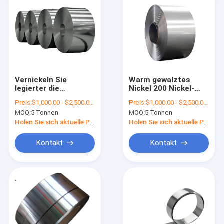
Vernickeln Sie
Warm gewalztes
legierter die
Nickel 200 Nickel-
korrosionsbeständige
Legierungs-Spule
Preis:
$1,000.00 - $2,500.00/Tons
Preis:
$1,000.00 - $2,500.00/Tons
Stahl-Spule Monel
Monel 400 201
MOQ:
5 Tonnen
MOQ:
5 Tonnen
R405
Edelstahlblech-
Platten-Spule
Holen Sie sich aktuelle Preis
Holen Sie sich aktuelle Preis
Kontakt
Kontakt
Haus
Produkte
Über uns