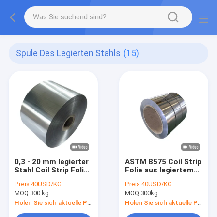
Spule Des Legierten Stahls
(15)
0,3 - 20 mm legierter
ASTM B575 Coil Strip
Stahl Coil Strip Folie
Folie aus legiertem
Hastelloy C-22 UNS
Stahl Hastelloy C276
Preis:
40USD/KG
Preis:
40USD/KG
N06022 DIN 2.4602
UNS N10276 DIN
MOQ:
300 kg
MOQ:
300kg
Walzkante
2.4819
Holen Sie sich aktuelle Preis
Holen Sie sich aktuelle Preis