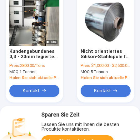
Kundengebundenes
Nicht orientiertes
0,3 - 20mm legierter
Silikon-Stahlspule für
Stahl-Spule 400
Bewegungseisen-
Preis:
2800.00/Tons
Preis:
$1,000.00 - $2,500.00/Tons
Monel-
Kern elektrische
MOQ:
1 Tonnen
MOQ:
5 Tonnen
Metallstreifen-
Spule Crngo Crgo
Folien-Band
walzte kalt
Holen Sie sich aktuelle Preis
Holen Sie sich aktuelle Preis
Kontakt
Kontakt
Sparen Sie Zeit
Lassen Sie uns mit Ihnen die besten
Produkte kontaktieren.