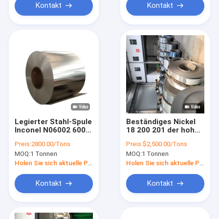
Kontakt
Kontakt
Legierter Stahl-Spule
Beständiges Nickel
Inconel N06002 600
18 200 201 der hohen
601 ASTM B575 B575
Temperatur des
Preis:
2800.00/Tons
Preis:
$2,500.00/Tons
Hastelloy X 625
legierter Stahl-
MOQ:
1 Tonnen
MOQ:
1 Tonnen
Streifen-Folie
Spulen-Streifen-
Messgerät-20
Holen Sie sich aktuelle Preis
Holen Sie sich aktuelle Preis
Kontakt
Kontakt