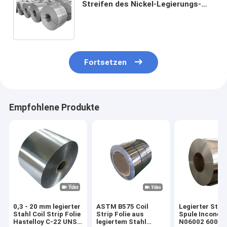
Streifen des Nickel-Legierungs-
Streifen-NO4400 Monel 400
Inconel 600 Incoloy 800
Fortsetzen
Empfohlene Produkte
0,3 - 20 mm legierter
ASTM B575 Coil
Legierter Stah
Stahl Coil Strip Folie
Strip Folie aus
Spule Inconel
Hastelloy C-22 UNS
legiertem Stahl
N06002 600 6