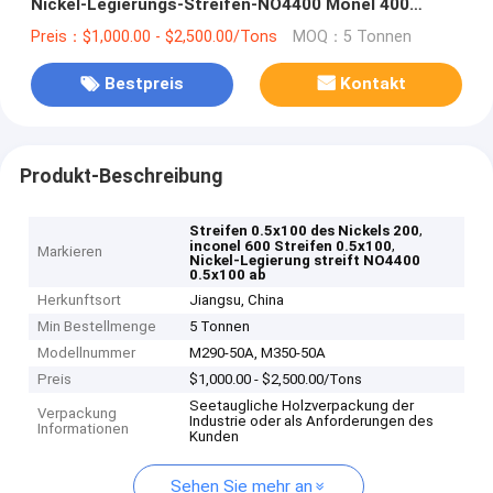
Nickel-Legierungs-Streifen-NO4400 Monel 400
Inconel 600 Incoloy 800
Preis：$1,000.00 - $2,500.00/Tons
MOQ：5 Tonnen
Bestpreis
Kontakt
Produkt-Beschreibung
,
Streifen 0.5x100 des Nickels 200
,
inconel 600 Streifen 0.5x100
Markieren
Nickel-Legierung streift NO4400
0.5x100 ab
Herkunftsort
Jiangsu, China
Min Bestellmenge
5 Tonnen
Modellnummer
M290-50A, M350-50A
Preis
$1,000.00 - $2,500.00/Tons
Seetaugliche Holzverpackung der
Verpackung
Industrie oder als Anforderungen des
Informationen
Kunden
Sehen Sie mehr an