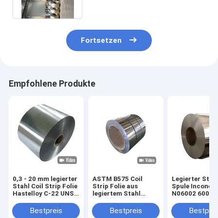
Band
Fortsetzen
Empfohlene Produkte
0,3 - 20 mm legierter
ASTM B575 Coil
Legierter Stah
Stahl Coil Strip Folie
Strip Folie aus
Spule Inconel
Hastelloy C-22 UNS
legiertem Stahl
N06002 600 6
N06022 DIN 2.4602
Hastelloy C276 UNS
ASTM B575 B5
Walzkante
N10276 DIN 2.4819
Hastelloy X 62
Bestpreis
Bestpreis
Bestprei
Streifen-Folie