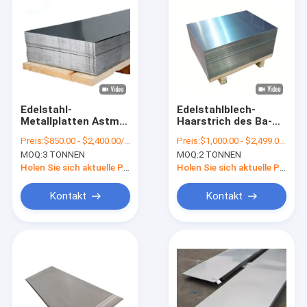
Edelstahl-
Edelstahlblech-
Metallplatten Astm
Haarstrich des Ba-
304 Tisco-Spiegel-
304 beenden ASTM
Preis:
$850.00 - $2,400.00/Tons
Preis:
$1,000.00 - $2,499.00/Tons
316L 2b
AiSi 1mm 2mm 3mm
MOQ:
3 TONNEN
MOQ:
2 TONNEN
Edelstahlblech 8' X 4'
201 304 316 410 430
Holen Sie sich aktuelle Preis
Holen Sie sich aktuelle Preis
Kontakt
Kontakt
Haus
Produkte
Über uns