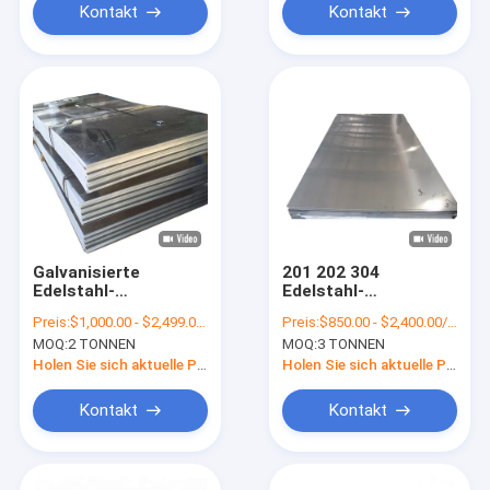
Kontakt
Kontakt
Galvanisierte
201 202 304
Edelstahl-
Edelstahl-
Metallplatten
Metallplatten 20
Preis:
$1,000.00 - $2,499.00/Tons
Preis:
$850.00 - $2,400.00/Tons
bedecken für
Messgerät-
MOQ:
2 TONNEN
MOQ:
3 TONNEN
Restaurants S32205
Edelstahlblech-
2205 304
Metall 4x8
Holen Sie sich aktuelle Preis
Holen Sie sich aktuelle Preis
Kontakt
Kontakt