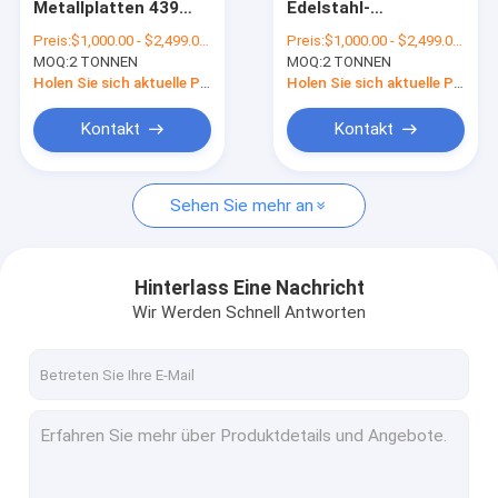
Metallplatten 439
Edelstahl-
Legierter Stahl-Blatt
440 geätzte
Metallplatten Astm-
Preis:
$1,000.00 - $2,499.00/Tons
Preis:
$1,000.00 - $2,499.00/Tons
Edelstahlbleche für
Edelstahlblech-304
MOQ:
Gebürsteter Edelstahl-Streifen
2 TONNEN
MOQ:
2 TONNEN
Küchen-Wände
für Ktv macht
Holen Sie sich aktuelle Preis
Holen Sie sich aktuelle Preis
Polieredelstahl-Streifen
Kontakt
Kontakt
Edelstahlblech-Spule
Sehen Sie mehr an
Nahtlose Metallrohre
Helles getempertes Rohr
Hinterlass Eine Nachricht
SS schweißten Rohr
Wir Werden Schnell Antworten
Edelstahlstreifen
Edelstahlblech
Edelstahl-Metallplatten