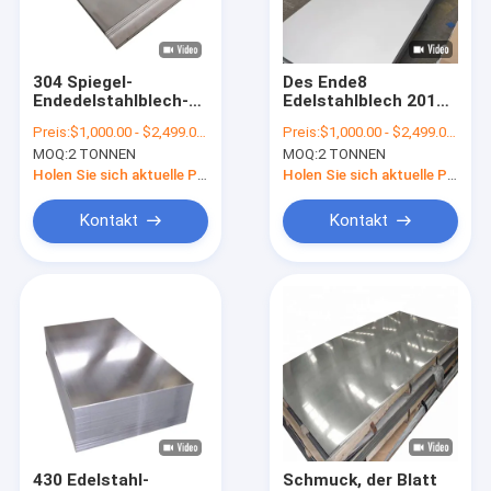
Fabrik-Ausflug
Qualitätskontrolle
304 Spiegel-
Des Ende8
Endedelstahlblech-
Edelstahlblech 201
Treten Sie mit uns in Verbindung
Laser, der SUS 201
202 Aisi des
Preis:
$1,000.00 - $2,499.00/Tons
Preis:
$1,000.00 - $2,499.00/Tons
304L 316 ASTM AiSi
Messgerät-7 des
MOQ:
2 TONNEN
MOQ:
2 TONNEN
410 430 schneidet
Messgerät-904l SS
Nachrichten
304 2b 304 304l 316
Holen Sie sich aktuelle Preis
Holen Sie sich aktuelle Preis
316l 316Ti
Fälle
Kontakt
Kontakt
Warm gewalzte Stahlspule
304 Edelstahlspule
Edelstahl-Streifen-Spule
Spule des legierten Stahls
430 Edelstahl-
Schmuck, der Blatt