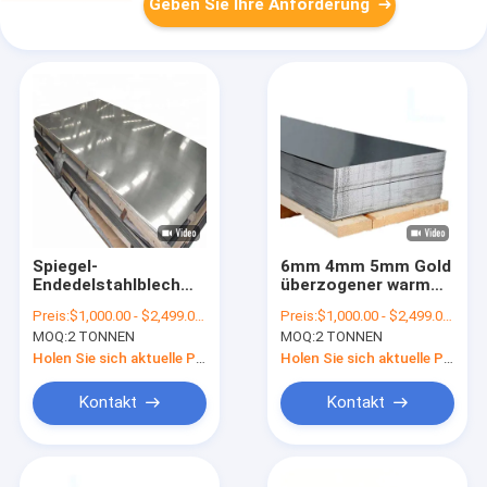
Geben Sie Ihre Anforderung
Spiegel-
6mm 4mm 5mm Gold
Endedelstahlblech
überzogener warm
8mm 10mm starke
gewalzter Mühlrand
Preis:
$1,000.00 - $2,499.00/Tons
Preis:
$1,000.00 - $2,499.00/Tons
SS 316 316l 4x8 4x8
Edelstahlblech-316l
MOQ:
2 TONNEN
MOQ:
2 TONNEN
4x4 4x1
Inox 304
Holen Sie sich aktuelle Preis
Holen Sie sich aktuelle Preis
Kontakt
Kontakt