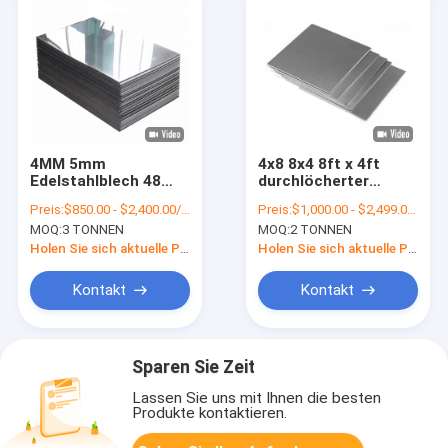
4MM 5mm
4x8 8x4 8ft x 4ft
Edelstahlblech 48
durchlöcherter
Edelstahl-
Edelstahl Mesh
Preis:
$850.00 - $2,400.00/Tons
Preis:
$1,000.00 - $2,499.00/Tons
Metallplatten Aisi
Sheet 8mm 10mm
MOQ:
3 TONNEN
MOQ:
2 TONNEN
316 x 96 5 x 10
12mm 15mm 16mm
18mm 20mm
Holen Sie sich aktuelle Preis
Holen Sie sich aktuelle Preis
Kontakt
Kontakt
Sparen Sie Zeit
Lassen Sie uns mit Ihnen die besten
Produkte kontaktieren.