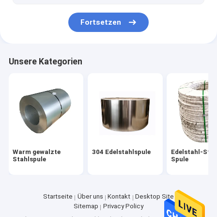
Edelstahl-Rundeisen
Fortsetzen
Legierter Stahl-Streifen
Legierter Stahl-Stangen
Unsere Kategorien
Legierter Stahl-Rohr
Warm gewalzte
304 Edelstahlspule
Edelstahl-Stre
Stahlspule
Spule
Startseite
Über uns
Kontakt
Desktop Site
Sitemap
Privacy Policy