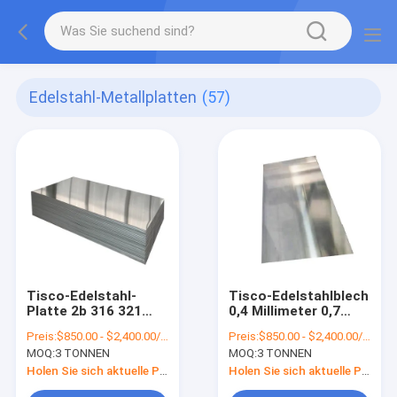
Edelstahl-Metallplatten
(57)
Tisco-Edelstahl-
Tisco-Edelstahlblech
Platte 2b 316 321
0,4 Millimeter 0,7
Aisi 304 430 1.5mm
Millimeter ASTM JIS
Preis:
$850.00 - $2,400.00/Tons
Preis:
$850.00 - $2,400.00/Tons
1mm
201 316L 304 430
MOQ:
3 TONNEN
MOQ:
3 TONNEN
Holen Sie sich aktuelle Preis
Holen Sie sich aktuelle Preis