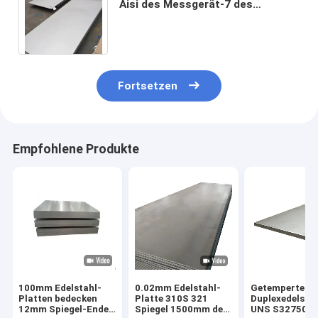
Aisi des Messgerät-7 des
Messgerät-904l SS 304 2b 304
304l 316 316l 316Ti
Fortsetzen
Empfohlene Produkte
100mm Edelstahl-
0.02mm Edelstahl-
Getempertes
Platten bedecken
Platte 310S 321
Duplexedelsta
12mm Spiegel-Ende
Spiegel 1500mm des
UNS S32750 2