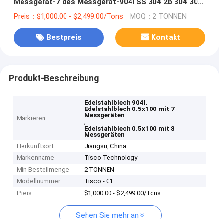
Messgerät-7 des Messgerät-904l SS 304 2b 304 304l
316 316l 316Ti
Preis：$1,000.00 - $2,499.00/Tons
MOQ：2 TONNEN
Bestpreis
Kontakt
Produkt-Beschreibung
,
Edelstahlblech 904l
Edelstahlblech 0.5x100 mit 7
Messgeräten
Markieren
,
Edelstahlblech 0.5x100 mit 8
Messgeräten
Herkunftsort
Jiangsu, China
Markenname
Tisco Technology
Min Bestellmenge
2 TONNEN
Modellnummer
Tisco - 01
Preis
$1,000.00 - $2,499.00/Tons
Sehen Sie mehr an