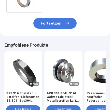
Fortsetzen
Empfohlene Produkte
321 316 Edelstahl-
AISI 304 304L 316L
Präzisions-
Streifen-Lieferanten
walzte Edelstahl-
rostfreier
SS 304l Sus304
Metallstreifen kalt,
Federbandstah
umwickeln 202
2B-, dasende SS mit
umwickeln 304
beendete
auf Lager
309s 631
Bestpreis
Bestpreis
Bestprei