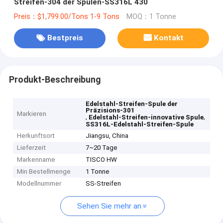
Streifen-304 der Spulen-SS316L 430
Preis：$1,799.00/Tons 1-9 Tons
MOQ：1 Tonne
Bestpreis
Kontakt
Produkt-Beschreibung
Edelstahl-Streifen-Spule der
Präzisions-301
Markieren
,
,
Edelstahl-Streifen-innovative Spule
SS316L-Edelstahl-Streifen-Spule
Herkunftsort
Jiangsu, China
Lieferzeit
7~20 Tage
Markenname
TISCO HW
Min Bestellmenge
1 Tonne
Modellnummer
SS-Streifen
Sehen Sie mehr an