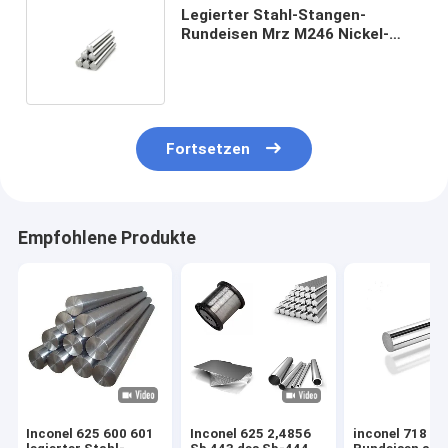
Legierter Stahl-Stangen-
Rundeisen Mrz M246 Nickel-
ansässige Superlegierung
Inconel werfend
Fortsetzen
Empfohlene Produkte
Inconel 625 600 601
Inconel 625 2,4856
inconel 718