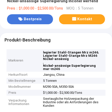
Nickel-ansässige Superlegierung Inconel werfend
Preis：$1,000.00 - $2,500.00/Tons
MOQ：5 Tonnen
Bestpreis
Kontakt
Produkt-Beschreibung
,
legierter Stahl-Stangen Mrz m246
Legierter Stahl-Stange Mrz M246
Nickel-ansässig
Markieren
,
Nickel-ansässige Superlegierung
mar-m246
Herkunftsort
Jiangsu, China
Min Bestellmenge
5 Tonnen
Modellnummer
M290-50A, M350-50A
Preis
$1,000.00 - $2,500.00/Tons
Seetaugliche Holzverpackung der
Verpackung
Industrie oder als Anforderungen des
Informationen
Kunden