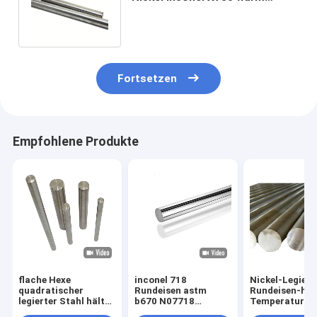
gewalzte legierter Stahl-
Rundeisen
Fortsetzen
Empfohlene Produkte
flache Hexe
inconel 718
Nickel-Legier
quadratischer
Rundeisen astm
Rundeisen-ho
legierter Stahl hält
b670 N07718
Temperatur M
nimonic 90 n08825
Stangenlieferanten
400 K500 Inco