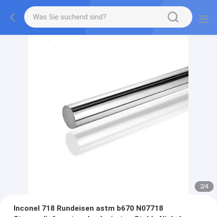
2
/
4
Inconel 718 Rundeisen astm b670 N07718