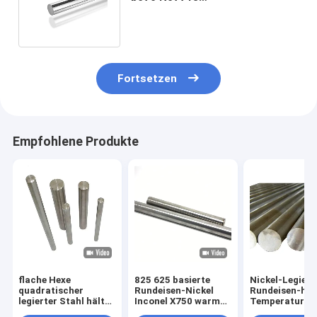
Stangenlieferanten des
legierten Stahls Nickels
Fortsetzen
Empfohlene Produkte
flache Hexe
825 625 basierte
Nickel-Legier
quadratischer
Rundeisen-Nickel
Rundeisen-ho
legierter Stahl hält
Inconel X750 warm
Temperatur M
nimonic 90 n08825
gewalzte legierter
400 K500 Inco