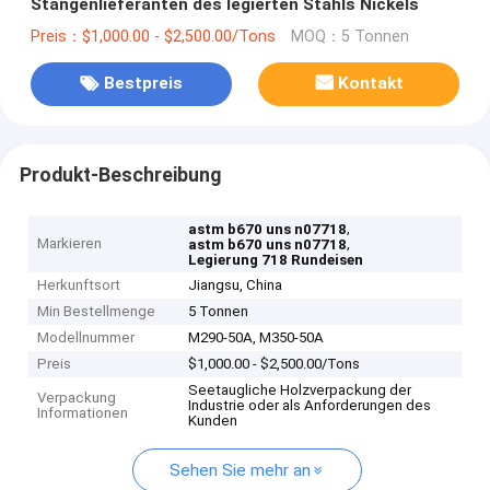
Stangenlieferanten des legierten Stahls Nickels
Preis：$1,000.00 - $2,500.00/Tons
MOQ：5 Tonnen
Bestpreis
Kontakt
Produkt-Beschreibung
,
astm b670 uns n07718
Markieren
,
astm b670 uns n07718
Legierung 718 Rundeisen
Herkunftsort
Jiangsu, China
Min Bestellmenge
5 Tonnen
Modellnummer
M290-50A, M350-50A
Preis
$1,000.00 - $2,500.00/Tons
Seetaugliche Holzverpackung der
Verpackung
Industrie oder als Anforderungen des
Informationen
Kunden
Sehen Sie mehr an