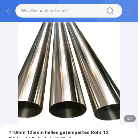
2
/
7
110mm 125mm helles getempertes Rohr 12