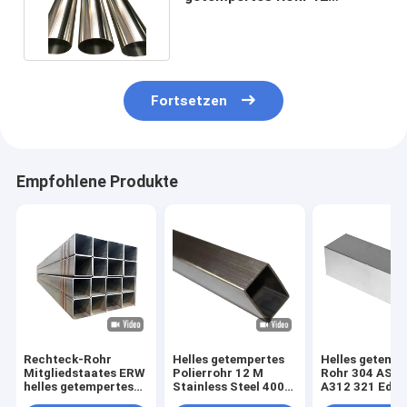
Edelstahl-Rohr Sch 10 für
Gas
Fortsetzen
Empfohlene Produkte
Rechteck-Rohr
Helles getempertes
Helles getemp
Mitgliedstaates ERW
Polierrohr 12 M
Rohr 304 AST
helles getempertes
Stainless Steel 400#
A312 321 Edel
des Rohr-316
600#
nahtlose Rohr