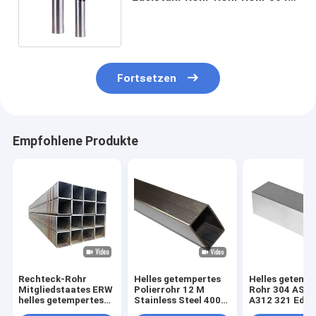
316 Sch 80 Sch 40 Sch 160
Polier
Fortsetzen
Empfohlene Produkte
Rechteck-Rohr
Helles getempertes
Helles getemp
Mitgliedstaates ERW
Polierrohr 12 M
Rohr 304 AST
helles getempertes
Stainless Steel 400#
A312 321 Edel
des Rohr-316
600#
nahtlose Rohr