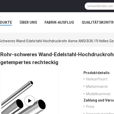
ODUKTE
ÜBER UNS
FABRIK-AUSFLUG
QUALITÄTSKONTR
N
FÄLLE
Schweres Wand-Edelstahl-Hochdruckrohr Asme ANSI B36.19 Helles G
Rohr-schweres Wand-Edelstahl-Hochdruckrohr
getempertes rechteckig
Produktdetails:
Herkunftsort:
Markenname:
Modellnummer:
Zahlung und Vers
Preis: