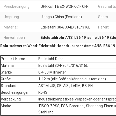
Preisbedingung:
UHRKETTE EX-WORK CIF CFR
Geschäfts
Ursprung:
Jiangsu China (Festland)
Soem:
Material:
Edelstahl 304/304L/316/316L
Hafen:
Hervorheben:
Edelstahlrohr ANSI b36.19
,
asme b36.19 Ede
Rohr-schweres Wand-Edelstahl-Hochdruckrohr Asme ANSI B36.19 h
Produkt-Name
Edelstahl-Rohr
Material
Edelstahl 304/304L/316/316L
Stärke
0.4-50 Millimeter
Größe
1-12 m (alle Größen können customzied)
Standard
ASTM, JIS, GB, AISI, LÄRM, BS, EN
Bescheinigungen
RoHS
Verpackung
Industriekompatibles Verpacken oder entspre
Marke
TISCO, ZPSS, ESS, Baosteel, Shandong-Eisen un
Stahl etc.