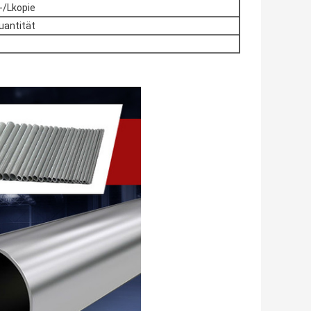
-/Lkopie
uantität