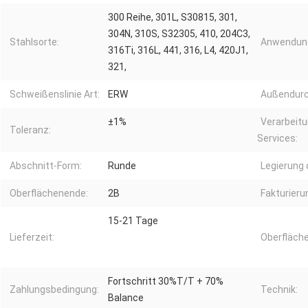
300 Reihe, 301L, S30815, 301,
304N, 310S, S32305, 410, 204C3,
Stahlsorte:
Anwendun
316Ti, 316L, 441, 316, L4, 420J1,
321,
Schweißenslinie Art:
ERW
Außendur
±1%
Verarbeit
Toleranz:
Services:
Abschnitt-Form:
Runde
Legierung 
Oberflächenende:
2B
Fakturieru
15-21 Tage
Lieferzeit:
Oberfläch
Fortschritt 30%T/T + 70%
Zahlungsbedingung:
Technik:
Balance