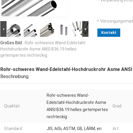
Verpackung Info
Versorgungsmater
Kontakt
Großes Bild :
Rohr-schweres Wand-Edelstahl-
Hochdruckrohr Asme ANSI B36.19 helles
getempertes rechteckig
Rohr-schweres Wand-Edelstahl-Hochdruckrohr Asme ANSI B
Beschreibung
Rohr-schweres Wand-
Edelstahl-Hochdruckrohr Asme
Qualität:
Grad:
ANSI B36.19 helles getempertes
rechteckig
Standard:
JIS, AiSi, ASTM, GB, LÄRM, en
Art: