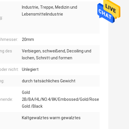
Industrie, Treppe, Medizin und
Lebensmittelindustrie
g:
chmesser:
20mm
ung des
Verbiegen, schweißend, Decoiling und
lochen, Schnitt und formen
oder nicht:
Unlegiert
ng:
durch tatsächliches Gewicht
Gold
enende:
2B/BA/HL/NO.4/8K/Embossed/Gold/Rose
Gold /Black
Kaltgewalztes warm gewalztes