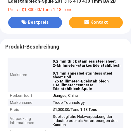
Edelstahlblech-Spule 201 316 410 430 1mm BA 2B
Preis：$1,300.00/Tons 1-18 Tons
Bestpreis
Kontakt
Produkt-Beschreibung
,
0.2 mm thick stainless steel sheet
2-Millimeter-starkes Edelstahlblech
,
0.1 mm annealed stainless steel
Markieren
sheet Coil
,
,
25 Millimeter-Edelstahlblech
1 Millimeter temperte
Edelstahlblech Spule
Herkunftsort
Jiangsu, China
Markenname
Tisco Technology
Preis
$1,300.00/Tons 1-18 Tons
Seetaugliche Holzverpackung der
Verpackung
Industrie oder als Anforderungen des
Informationen
Kunden