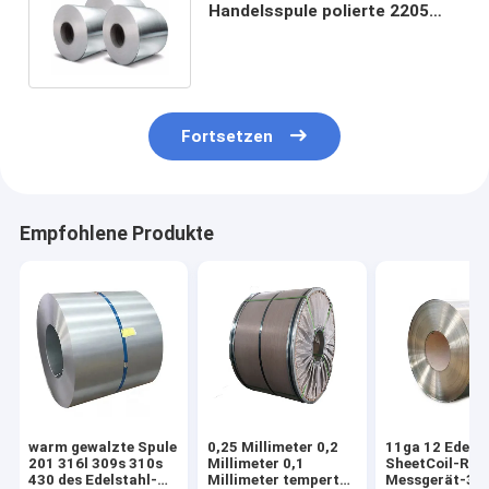
Handelsspule polierte 2205
20g ASTM 201 304L 316 316L
410
Fortsetzen
Empfohlene Produkte
warm gewalzte Spule
0,25 Millimeter 0,2
11ga 12 Edelst
201 316l 309s 310s
Millimeter 0,1
SheetCoil-Roll
430 des Edelstahl-
Millimeter temperte
Messgerät-30