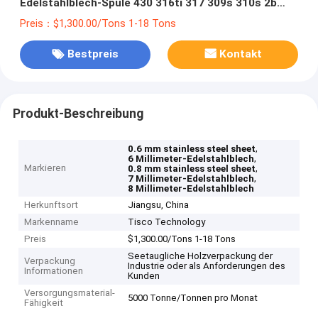
Edelstahlblech-Spule 430 316ti 317 309s 310s 2b
beendete
Preis：$1,300.00/Tons 1-18 Tons
Bestpreis
Kontakt
Produkt-Beschreibung
,
0.6 mm stainless steel sheet
,
6 Millimeter-Edelstahlblech
Markieren
,
0.8 mm stainless steel sheet
,
7 Millimeter-Edelstahlblech
8 Millimeter-Edelstahlblech
Herkunftsort
Jiangsu, China
Markenname
Tisco Technology
Preis
$1,300.00/Tons 1-18 Tons
Seetaugliche Holzverpackung der
Verpackung
Industrie oder als Anforderungen des
Informationen
Kunden
Versorgungsmaterial-
5000 Tonne/Tonnen pro Monat
Fähigkeit