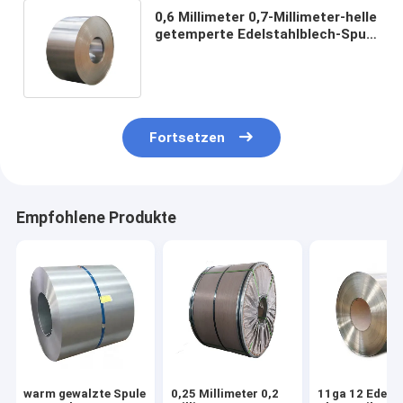
0,6 Millimeter 0,7-Millimeter-helle
getemperte Edelstahlblech-Spule
430 316ti 317 309s 310s 2b
beendete
Fortsetzen
Empfohlene Produkte
warm gewalzte Spule
0,25 Millimeter 0,2
11ga 12 Edelst