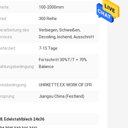
reite:
100-2000mm
rad:
300 Reihe
erarbeitung des
Verbiegen, Schweißen,
rvices:
Decoiling, lochend, Ausschnitt
ieferzeit:
7-15 Tage
Fortschritt 30%T/T + 70%
ahlungsbedingung:
Balance
reisbedingung:
UHRKETTE EX-WORK CIF CFR
rsprung:
Jiangsu China (Festland)
48
,
Edelstahlblech 24x36