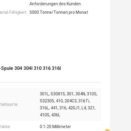
Anforderungen des Kunden
ial-Fähigkeit:
5000 Tonne/Tonnen pro Monat
-Spule 304 304l 310 316 316l
301L, S30815, 301, 304N, 310S,
S32305, 410, 204C3, 316Ti,
tahlsorte:
316L, 441, 316, 420J1, L4, 321,
410S, 436L
tärke:
0.1-20 Millimeter