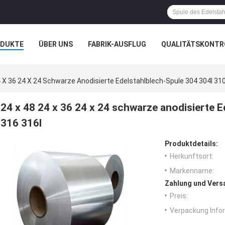
ODUKTE
ÜBER UNS
FABRIK-AUSFLUG
QUALITÄTSKONTR
N
FÄLLE
4 X 36 24 X 24 Schwarze Anodisierte Edelstahlblech-Spule 304 304l 310
24 x 48 24 x 36 24 x 24 schwarze anodisierte 
316 316l
Produktdetails:
Herkunftsort:
Markenname:
Zahlung und Vers
Preis:
Verpackung Info