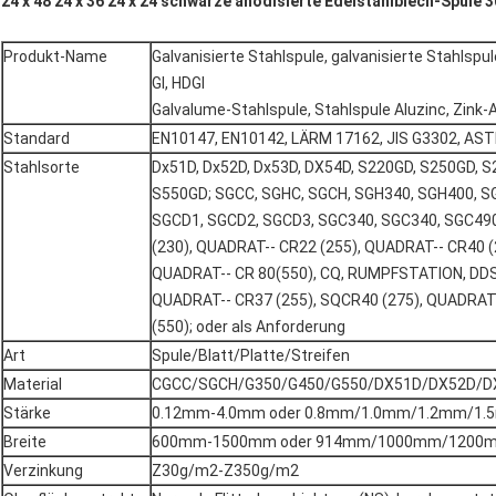
24 x 48 24 x 36 24 x 24 schwarze anodisierte Edelstahlblech-Spule 3
Produkt-Name
Galvanisierte Stahlspule, galvanisierte Stahlspu
GI, HDGI
Galvalume-Stahlspule, Stahlspule Aluzinc, Zink-
Standard
EN10147, EN10142, LÄRM 17162, JIS G3302, AS
Stahlsorte
Dx51D, Dx52D, Dx53D, DX54D, S220GD, S250GD, S
S550GD; SGCC, SGHC, SGCH, SGH340, SGH400, S
SGCD1, SGCD2, SGCD3, SGC340, SGC340, SGC49
(230), QUADRAT-- CR22 (255), QUADRAT-- CR40 (
QUADRAT-- CR 80(550), CQ, RUMPFSTATION, DDS
QUADRAT-- CR37 (255), SQCR40 (275), QUADRAT
(550); oder als Anforderung
Art
Spule/Blatt/Platte/Streifen
Material
CGCC/SGCH/G350/G450/G550/DX51D/DX52D/D
Stärke
0.12mm-4.0mm oder 0.8mm/1.0mm/1.2mm/1
Breite
600mm-1500mm oder 914mm/1000mm/120
Verzinkung
Z30g/m2-Z350g/m2