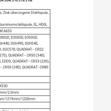
04 304l 310 316 316l
le, Zink-überzogene Stahlspule,
Aluminiumstahlspule, GL, HDGL
TM A653
280GD, S350GD, S350GD,
GH440, SGH490, SGH540,
0, SGC570; QUADRAT-- CR22
275), QUADRAT-- CR50 (340),
, EDDS, QUADRAT-- CR33 (230),
-- CR50 (340), QUADRAT--CR80
X53D
.5mm/2.0mm
0mm/1219mm/1220mm