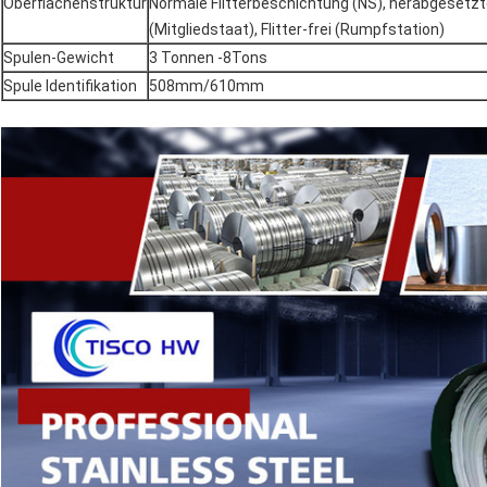
Oberflächenstruktur
Normale Flitterbeschichtung (NS), herabgesetzt
(Mitgliedstaat), Flitter-frei (Rumpfstation)
Spulen-Gewicht
3 Tonnen -8Tons
Spule Identifikation
508mm/610mm