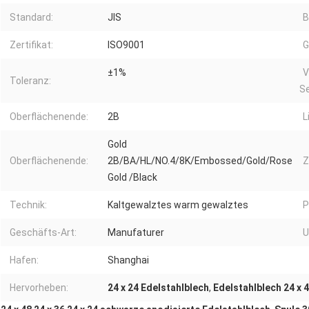
Standard:
JIS
B
Zertifikat:
ISO9001
G
±1%
V
Toleranz:
Se
Oberflächenende:
2B
L
Gold
Oberflächenende:
2B/BA/HL/NO.4/8K/Embossed/Gold/Rose
Z
Gold /Black
Technik:
Kaltgewalztes warm gewalztes
P
Geschäfts-Art:
Manufaturer
U
Hafen:
Shanghai
Hervorheben:
24 x 24 Edelstahlblech
,
Edelstahlblech 24 x 