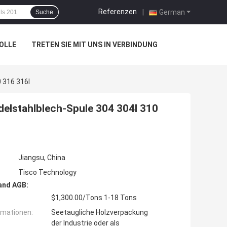
Referenzen
|
German
Suche
OLLE
TRETEN SIE MIT UNS IN VERBINDUNG
 316 316l
Edelstahlblech-Spule 304 304l 310
Jiangsu, China
Tisco Technology
and AGB:
$1,300.00/Tons 1-18 Tons
rmationen:
Seetaugliche Holzverpackung
der Industrie oder als