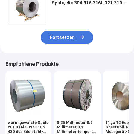
Spule, die 304 316 316L 321 310s
SS aufschlitzt, asphaltieren
Streifen
Fortsetzen
Empfohlene Produkte
warm gewalzte Spule
0,25 Millimeter 0,2
11ga 12 Edelst
201 316l 309s 310s
Millimeter 0,1
SheetCoil-Roll
430 des Edelstahl-
Millimeter temperte
Messgerät-30