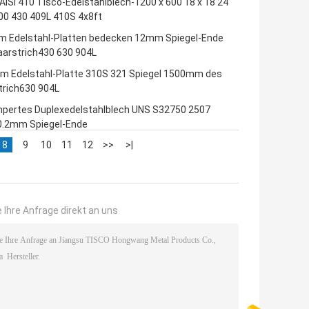
AISI 410 Tisco-Edelstahlblech-1200 x 600 18 x 18 24
00 430 409L 410S 4x8ft
 Edelstahl-Platten bedecken 12mm Spiegel-Ende
aarstrich430 630 904L
m Edelstahl-Platte 310S 321 Spiegel 1500mm des
trich630 904L
pertes Duplexedelstahlblech UNS S32750 2507
0.2mm Spiegel-Ende
8
9
10
11
12
>>
>|
 Ihre Anfrage direkt an uns