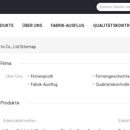
ODUKTE
ÜBER UNS
FABRIK-AUSFLUG
QUALITÄTSKONTR
N
FÄLLE
s Co., Ltd Sitemap
Firma
Über Uns:
Firmenprofil
Firmengeschichte
Fabrik-Ausflug
Qualitätskontrolle
Produkte
Edelstahlstreifen
Edelst