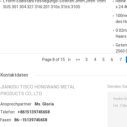
L Form-Edelstahl-Festlegungs-Streifen 3mm 2mm 1mm
Reihe 
SUS 301 304 321 316l 201 310s 316ti 310S
x 24 4
100mm
des H
0.02m
Haars
Getem
2560 
Page 8 of 15
|<
<<
3
4
5
6
7
Kontaktdaten
JIANGSU TISCO HONGWANG METAL
Senden Sie
PRODUCTS CO., LTD
Ansprechpartner:
Ms. Gloria
Telefon:
+8615139745658
Faxen:
86--15139745658