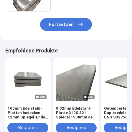
4x8ft
Fortsetzen
Empfohlene Produkte
100mm Edelstahl-
0.02mm Edelstahl-
Getempertes
Platten bedecken
Platte 310S 321
Duplexedelsta
12mm Spiegel-Ende
Spiegel 1500mm des
UNS S32750 2
des Haarstrich430
Haarstrich630 904L
2560 0.2mm Sp
630 904L
Ende
Bestpreis
Bestpreis
Bestprei