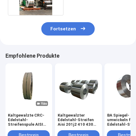
Fortsetzen
Empfohlene Produkte
Kaltgewalzte CRC-
Kaltgewalzter
BA Spiegel-
Edelstahl-
Edelstahl-Streifen
umwickeln fert
Streifenspule AISI
Aisi 201j2 410 430
Edelstahl-Stre
JIS 201j1 201j3
0.2mm 0.3mm
10mm 304 301
Hairline Polished
0.8mm 1mm
Bestpreis
Bestpreis
Bestprei