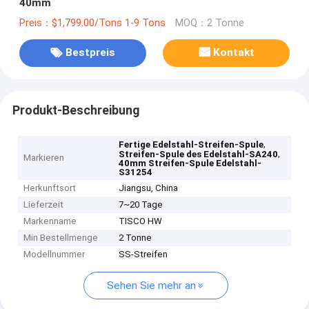
40mm
Preis：$1,799.00/Tons 1-9 Tons
MOQ：2 Tonne
Bestpreis
Kontakt
Produkt-Beschreibung
,
Fertige Edelstahl-Streifen-Spule
,
Streifen-Spule des Edelstahl-SA240
Markieren
40mm Streifen-Spule Edelstahl-
S31254
Herkunftsort
Jiangsu, China
Lieferzeit
7~20 Tage
Markenname
TISCO HW
Min Bestellmenge
2 Tonne
Modellnummer
SS-Streifen
Sehen Sie mehr an