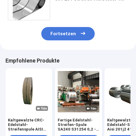
Zoll ASTM JIS 2B BA
Oberflächen-SS
Fortsetzen
Empfohlene Produkte
Kaltgewalzte CRC-
Fertige Edelstahl-
Kaltgewalzter
Edelstahl-
Streifen-Spule
Edelstahl-Stre
Streifenspule AISI
SA240 S31254 0,2 -
Aisi 201j2 410
JIS 201j1 201j3
40mm
0.2mm 0.3mm