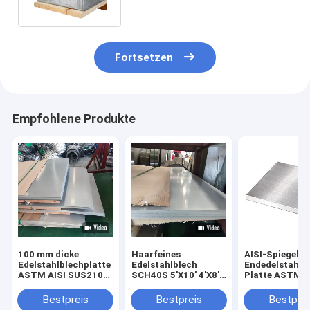
Matte Finish
Fortsetzen
Empfohlene Produkte
100 mm dicke
Haarfeines
AISI-Spiegel-
Edelstahlblechplatte
Edelstahlblech
Endedelstahlb
ASTM AISI SUS210
SCH40S 5'X10' 4'X8'
Platte ASTM 
316L 420 Satin-
Din1.4301 2205 2507
201 304 310S
Matt-Finish
Duplex
1000mm
Bestpreis
Bestpreis
Bestprei