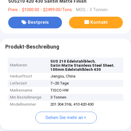
SUS210 420 430 Santin Matte Finish
Preis：$1000.00 - $2499.00/Tons
MOQ：3 Tonnen
Bestpreis
Kontakt
Produkt-Beschreibung
,
SUS 210 Edelstahlblech
Markieren
,
Satin Matte Stainless Steel Sheet
100mm Edelstahlblech 430
Herkunftsort
Jiangsu, China
Lieferzeit
7~20 Tage
Markenname
TISCO HW
Min Bestellmenge
3 Tonnen
Modellnummer
201 304 316L 410 420 430
Sehen Sie mehr an