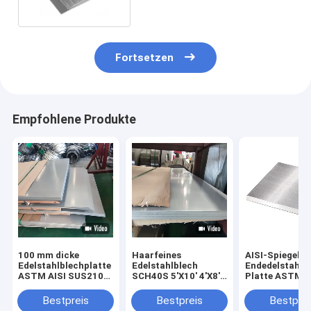
Fortsetzen
Empfohlene Produkte
100 mm dicke
Haarfeines
AISI-Spiegel-
Edelstahlblechplatte
Edelstahlblech
Endedelstahlb
ASTM AISI SUS210
SCH40S 5'X10' 4'X8'
Platte ASTM 
316L 420 Satin-
Din1.4301 2205 2507
201 304 310S
Matt-Finish
Duplex
1000mm
Bestpreis
Bestpreis
Bestprei