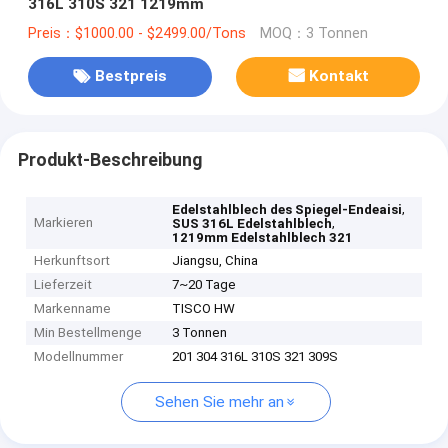
316L 310S 321 1219mm
Preis：$1000.00 - $2499.00/Tons
MOQ：3 Tonnen
Bestpreis
Kontakt
Produkt-Beschreibung
,
Edelstahlblech des Spiegel-Endeaisi
Markieren
,
SUS 316L Edelstahlblech
1219mm Edelstahlblech 321
Herkunftsort
Jiangsu, China
Lieferzeit
7~20 Tage
Markenname
TISCO HW
Min Bestellmenge
3 Tonnen
Modellnummer
201 304 316L 310S 321 309S
Sehen Sie mehr an