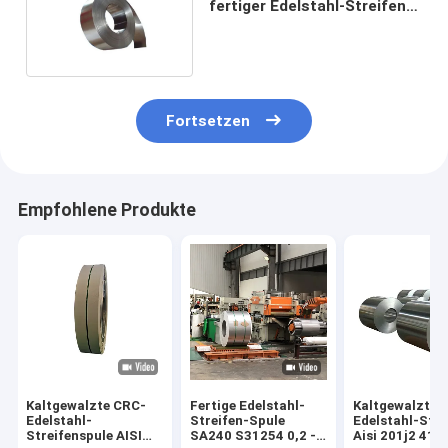
fertiger Edelstahl-Streifen
10mm 304 301 304N
Fortsetzen
Empfohlene Produkte
Kaltgewalzte CRC-
Fertige Edelstahl-
Kaltgewalzter
Edelstahl-
Streifen-Spule
Edelstahl-Stre
Streifenspule AISI
SA240 S31254 0,2 -
Aisi 201j2 410