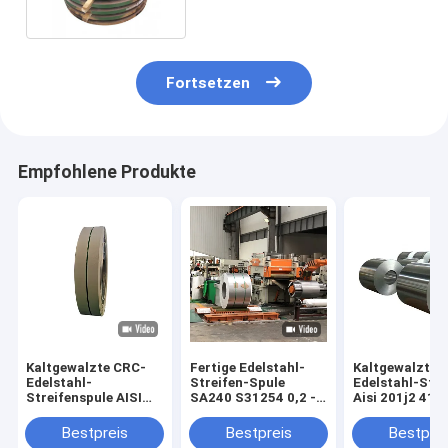
Fortsetzen
Empfohlene Produkte
Kaltgewalzte CRC-
Fertige Edelstahl-
Kaltgewalzter
Edelstahl-
Streifen-Spule
Edelstahl-Stre
Streifenspule AISI
SA240 S31254 0,2 -
Aisi 201j2 410
JIS 201j1 201j3
40mm
0.2mm 0.3mm
Hairline Polished
0.8mm 1mm
Bestpreis
Bestpreis
Bestprei
Finish