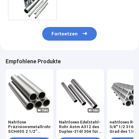
Rohr-304 SS Duplex410
Fortsetzen
Empfohlene Produkte
Nahtlose
Nahtloses Edelstahl-
nahtloses Rohr
Präzisionsmetallrohre
Rohr Astm A312 des
3/8" 1/2 316l 
SCH40S 2 1/2''
Duplex-316l 304 für
Grad des 1/4 Z
ASTM A53 304 316L
Erdgas
Edelstahl-Roh