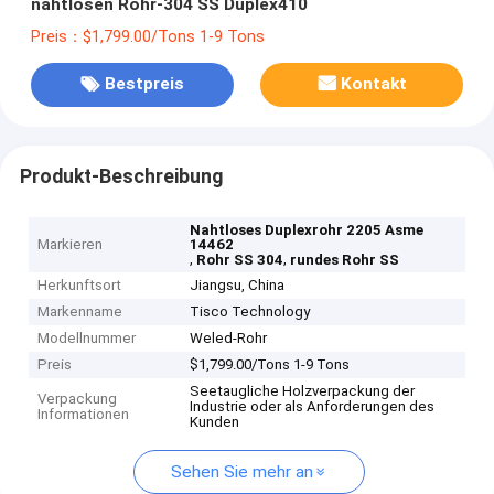
nahtlosen Rohr-304 SS Duplex410
Preis：$1,799.00/Tons 1-9 Tons
Bestpreis
Kontakt
Produkt-Beschreibung
Nahtloses Duplexrohr 2205 Asme
Markieren
14462
,
,
Rohr SS 304
rundes Rohr SS
Herkunftsort
Jiangsu, China
Markenname
Tisco Technology
Modellnummer
Weled-Rohr
Preis
$1,799.00/Tons 1-9 Tons
Seetaugliche Holzverpackung der
Verpackung
Industrie oder als Anforderungen des
Informationen
Kunden
Sehen Sie mehr an