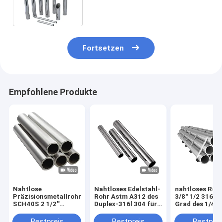
5/16" 5/8" 304 304L 316 316L
310S 321
Fortsetzen
Empfohlene Produkte
Nahtlose
Nahtloses Edelstahl-
nahtloses Rohr
Präzisionsmetallrohre
Rohr Astm A312 des
3/8" 1/2 316l 
SCH40S 2 1/2''
Duplex-316l 304 für
Grad des 1/4 Z
ASTM A53 304 316L
Erdgas
Edelstahl-Roh
Rohr
Bestpreis
Bestpreis
Bestprei