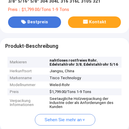
3/8" 5/16" 5/8" 304 304L 316 316L 310S 321
Preis：$1,799.00/Tons 1-9 Tons
Bestpreis
Kontakt
Produkt-Beschreibung
,
nahtloses rostfreies Rohr
Markieren
,
Edelstahlrohr 3/8
Edelstahlrohr 5/16
Herkunftsort
Jiangsu, China
Markenname
Tisco Technology
Modellnummer
Weled-Rohr
Preis
$1,799.00/Tons 1-9 Tons
Seetaugliche Holzverpackung der
Verpackung
Industrie oder als Anforderungen des
Informationen
Kunden
Sehen Sie mehr an