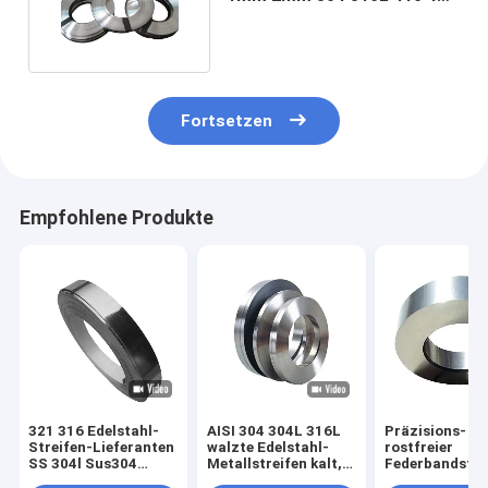
Spule SS 316 ab
Fortsetzen
Empfohlene Produkte
321 316 Edelstahl-
AISI 304 304L 316L
Präzisions-
Streifen-Lieferanten
walzte Edelstahl-
rostfreier
SS 304l Sus304
Metallstreifen kalt,
Federbandstah
umwickeln 202
2B-, dasende SS mit
umwickeln 304