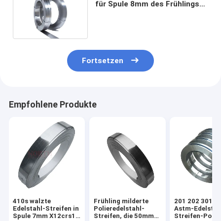
für Spule 8mm des Frühlings-
Bücherschrank-SS 201
Fortsetzen
Empfohlene Produkte
410s walzte
Frühling milderte
201 202 301 3
Edelstahl-Streifen in
Polieredelstahl-
Astm-Edelstah
Spule 7mm X12crs13
Streifen, die 50mm
Streifen-Polier