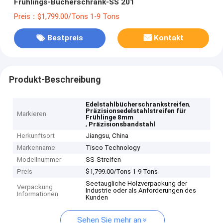
Frühlings-Bücherschrank-SS 201
Preis：$1,799.00/Tons 1-9 Tons
Bestpreis
Kontakt
Produkt-Beschreibung
,
Edelstahlbücherschrankstreifen
Präzisionsedelstahlstreifen für
Markieren
Frühlinge 8mm
,
Präzisionsbandstahl
Herkunftsort
Jiangsu, China
Markenname
Tisco Technology
Modellnummer
SS-Streifen
Preis
$1,799.00/Tons 1-9 Tons
Seetaugliche Holzverpackung der
Verpackung
Industrie oder als Anforderungen des
Informationen
Kunden
Sehen Sie mehr an