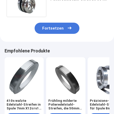
316 310 202 mit großem
Vorrat
Fortsetzen
Empfohlene Produkte
410s walzte
Frühling milderte
Präzisions-
Edelstahl-Streifen in
Polieredelstahl-
Edelstahl-Stre
Spule 7mm X12crs13
Streifen, die 50mm
für Spule 8mm
kalt
dünne Spule SS 304
Frühlings-