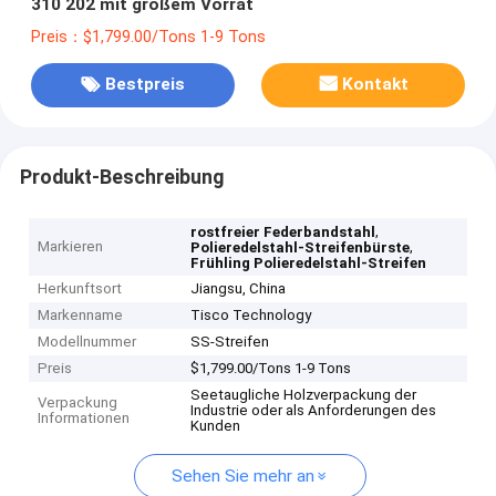
310 202 mit großem Vorrat
Preis：$1,799.00/Tons 1-9 Tons
Bestpreis
Kontakt
Produkt-Beschreibung
,
rostfreier Federbandstahl
Markieren
,
Polieredelstahl-Streifenbürste
Frühling Polieredelstahl-Streifen
Herkunftsort
Jiangsu, China
Markenname
Tisco Technology
Modellnummer
SS-Streifen
Preis
$1,799.00/Tons 1-9 Tons
Seetaugliche Holzverpackung der
Verpackung
Industrie oder als Anforderungen des
Informationen
Kunden
Sehen Sie mehr an