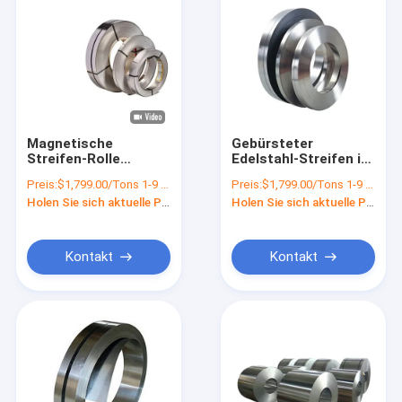
Magnetische
Gebürsteter
Streifen-Rolle
Edelstahl-Streifen im
dekoratives 10mm
Freien 304 walzte
Preis:
$1,799.00/Tons 1-9 Tons
Preis:
$1,799.00/Tons 1-9 Tons
1mm des Edelstahl-
1mm 2mm 4mm 201
Holen Sie sich aktuelle Preis
Holen Sie sich aktuelle Preis
301
304L 316 316L 410
kalt
Kontakt
Kontakt
Haus
Produkte
Über uns