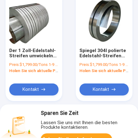
Der 1 Zoll-Edelstahl-
Spiegel 304l polierte
Streifen umwickeln
Edelstahl-Streifen
1mm 2mm 3mm, die
für Türen 0.1mm
Preis:
$1,799.00/Tons 1-9 Tons
Preis:
$1,799.00/Tons 1-9 Tons
301 304 2B No.1 SS
0.2mm 0.3mm 1mm
Holen Sie sich aktuelle Preis
Holen Sie sich aktuelle Preis
Streifen bedecken
2mm 3mm
Kontakt
Kontakt
Sparen Sie Zeit
Lassen Sie uns mit Ihnen die besten
Produkte kontaktieren.