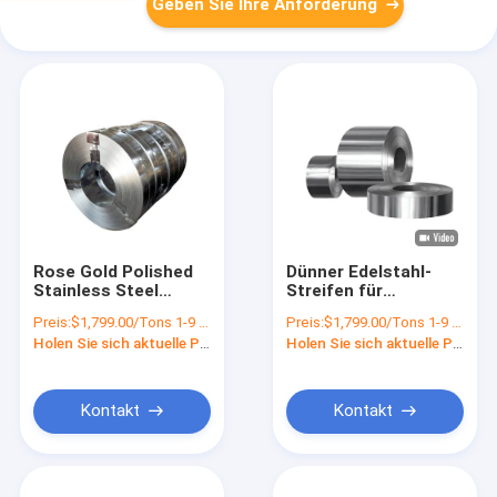
Geben Sie Ihre Anforderung
Rose Gold Polished
Dünner Edelstahl-
Stainless Steel
Streifen für
streift 304 Spule
Frühlings-Tür-Möbel
Preis:
$1,799.00/Tons 1-9 Tons
Preis:
$1,799.00/Tons 1-9 Tons
1mm SS 316 ab
1mm 2mm 201 304
Holen Sie sich aktuelle Preis
Holen Sie sich aktuelle Preis
304L 316 410 430
Kontakt
Kontakt