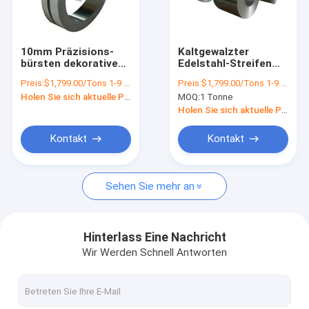
Fabrik-Ausflug
Qualitätskontrolle
10mm Präzisions-
Kaltgewalzter
bürsten dekorative
Edelstahl-Streifen
Treten Sie mit uns in Verbindung
Edelstahl-Streifen
Aisi 201j2 410 430
Preis:
$1,799.00/Tons 1-9 Tons
Preis:
$1,799.00/Tons 1-9 Tons
201 304 304L 316
0.2mm 0.3mm 0.8mm
Holen Sie sich aktuelle Preis
MOQ:
1 Tonne
316L 410 1mm
1mm
Nachrichten
Holen Sie sich aktuelle Preis
Fälle
Kontakt
Kontakt
Sehen Sie mehr an
Warm gewalzte Stahlspule
304 Edelstahlspule
Hinterlass Eine Nachricht
Wir Werden Schnell Antworten
Edelstahl-Streifen-Spule
Spule des legierten Stahls