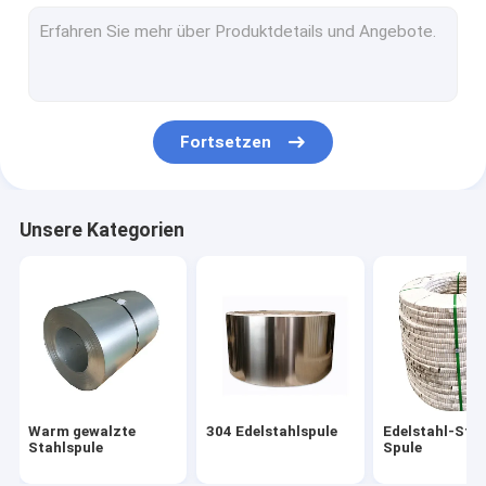
Legierter Stahl-Blatt
Gebürsteter Edelstahl-Streifen
Polieredelstahl-Streifen
Fortsetzen
Edelstahlblech-Spule
Nahtlose Metallrohre
Unsere Kategorien
Helles getempertes Rohr
SS schweißten Rohr
Edelstahlstreifen
Edelstahlblech
Warm gewalzte
304 Edelstahlspule
Edelstahl-Stre
Edelstahl-Metallplatten
Stahlspule
Spule