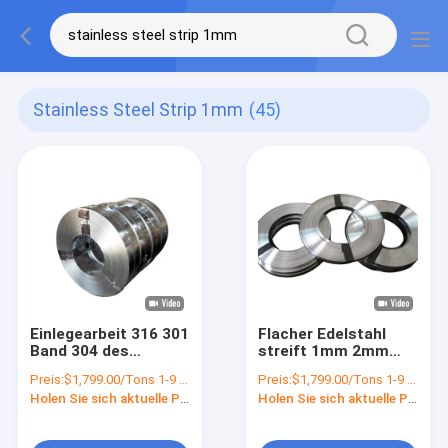
Stainless Steel Strip 1mm
(45)
Einlegearbeit 316 301
Flacher Edelstahl
Band 304 des
streift 1mm 2mm
Edelstahl-Streifen-
304 316L 410 430
Preis:
$1,799.00/Tons 1-9 Tons
Preis:
$1,799.00/Tons 1-9 Tons
1mm 2mm 4mm 6mm
Spule SS 316 ab
Holen Sie sich aktuelle Preis
Holen Sie sich aktuelle Preis
410 420 430