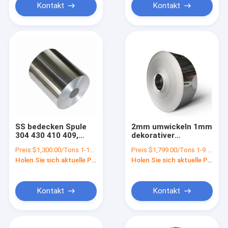
Kontakt
Kontakt
SS bedecken Spule
2mm umwickeln 1mm
304 430 410 409,
dekorativer
kaltgewalzter, den
Edelstahl-Streifen
Preis:
$1,300.00/Tons 1-18 Tons
Preis:
$1,799.00/Tons 1-9 Tons
Polieredelstahl 1mm
201 304 SS-Streifen-
Holen Sie sich aktuelle Preis
Holen Sie sich aktuelle Preis
3mm abstreift
Lieferanten
Kontakt
Kontakt