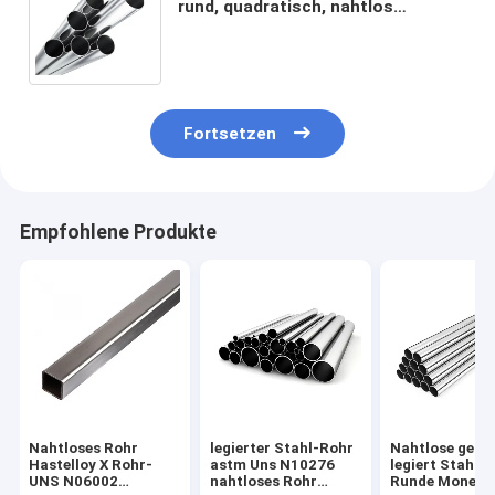
rund, quadratisch, nahtlos
geschweißt, Monel 400/K500/R405,
Durchmesser 300 mm
Fortsetzen
Empfohlene Produkte
Nahtloses Rohr
legierter Stahl-Rohr
Nahtlose gesc
Hastelloy X Rohr-
astm Uns N10276
legiert Stahl-
UNS N06002
nahtloses Rohr
Runde Monel 4