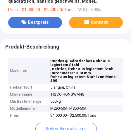
quadratisch, nahtlos geschweißt, Monel
400/K500/R405, Durchmesser 300 mm
Preis：$1,000.00 - $2,500.00/Tons
MOQ：500kg
Bestpreis
Kontakt
Produkt-Beschreibung
Rundes quadratisches Rohr aus
legiertem Stahl
,
,
,
nahtlos
Rohr aus legiertem Stahl
Markieren
,
Durchmesser 300 mm
Rohr aus legiertem Stahl von Monel
400
Herkunftsort
Jiangsu, China
Markenname
TISCO HONGWANG
Min Bestellmenge
500kg
Modellnummer
M290-50A, M350-50A
Preis
$1,000.00 - $2,500.00/Tons
Sehen Sie mehr an