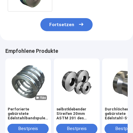
Schlitzkante
Fortsetzen
Empfohlene Produkte
Perforierte
selbstklebender
Durchlöcherte
gebürstete
Streifen 20mm
gebürstete
Edelstahlbandspule
ASTM 201 des
Edelstahl-Stre
HL-Finish ASTM
Edelstahl-309s 304
schnitten Profi
A240M JIS201 321
316 316L 410 430
Mühle2mm 4
Bestpreis
Bestpreis
Bestprei
0,2 * 1500 mm
6mm zurecht