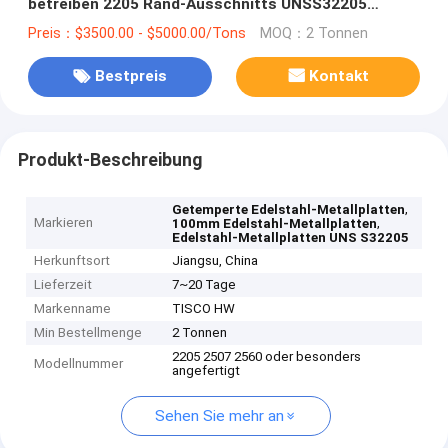
betreiben 2205 Rand-Ausschnitts UNSS32205
EN1.4410
Preis：$3500.00 - $5000.00/Tons
MOQ：2 Tonnen
Bestpreis
Kontakt
Produkt-Beschreibung
,
Getemperte Edelstahl-Metallplatten
Markieren
,
100mm Edelstahl-Metallplatten
Edelstahl-Metallplatten UNS S32205
Herkunftsort
Jiangsu, China
Lieferzeit
7~20 Tage
Markenname
TISCO HW
Min Bestellmenge
2 Tonnen
2205 2507 2560 oder besonders
Modellnummer
angefertigt
Sehen Sie mehr an