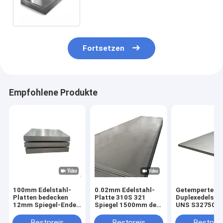
Rand-Ausschnitts UNSS32205
EN1.4410
Fortsetzen
Empfohlene Produkte
100mm Edelstahl-
0.02mm Edelstahl-
Getempertes
Platten bedecken
Platte 310S 321
Duplexedelsta
12mm Spiegel-Ende
Spiegel 1500mm des
UNS S32750 2
des Haarstrich430
Haarstrich630 904L
2560 0.2mm Sp
630 904L
Ende
Bestpreis
Bestpreis
Bestprei