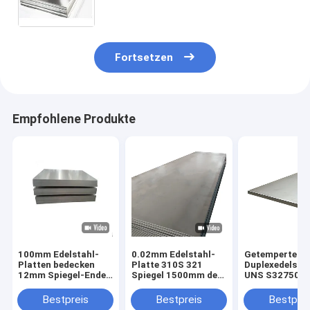
Fortsetzen
Empfohlene Produkte
100mm Edelstahl-
0.02mm Edelstahl-
Getempertes
Platten bedecken
Platte 310S 321
Duplexedelsta
12mm Spiegel-Ende
Spiegel 1500mm des
UNS S32750 2
des Haarstrich430
Haarstrich630 904L
2560 0.2mm Sp
630 904L
Ende
Bestpreis
Bestpreis
Bestprei