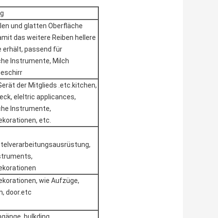
g
llen und glatten Oberfläche
amit das weitere Reiben hellere
 erhält, passend für
he Instrumente, Milch
Geschirr
Gerät der Mitglieds .etc.kitchen,
ck, eleltric applicances,
che Instrumente,
korationen, etc.
telverarbeitungsausrüstung,
struments,
korationen
korationen, wie Aufzüge,
n, door.etc
ingänge, bulkding