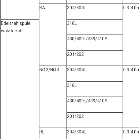
BA
304/304L
0.3-4.
Edelstahlspule
316L
walzte kalt
430/409L/439/410S
201/202
NO.3/NO.4
304/304L
0.3-4.
316L
430/409L/439/410S
201/202
HL
304/304L
0.3-4.