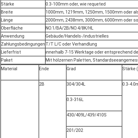
Stärke
0.3-100mm oder, wie requeted
Breite
1000mm, 1219mm, 1250mm, 1500mm oder als
Länge
2000mm, 2438mm, 3000mm, 6000mm oder so a
Oberfläche
NO.1/BA/2B/NO.4/8K/HL
Anwendung
Gebäude/Handels-/industrielles
Zahlungsbedingungen
T/T L/C oder Verhandlung
Lieferfrist
innerhalb 7-15 Werktage oder entsprechend de
Paket
Mit hölzernen Paletten, Standardseeangemes
Material
Ende
Grad
Stärke (
2B
304/304L
0.3-4.
0.3-316L
430/409L/439/410S
201/202