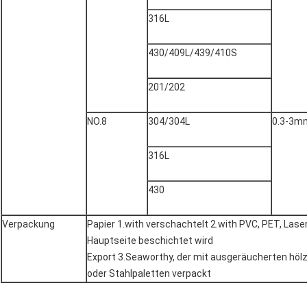
316L
430/409L/439/410S
201/202
NO.8
304/304L
0.3-3m
316L
430
Verpackung
Papier 1.with verschachtelt 2.with PVC, PET, Laser-
Hauptseite beschichtet wird
Export 3.Seaworthy, der mit ausgeräucherten höl
oder Stahlpaletten verpackt