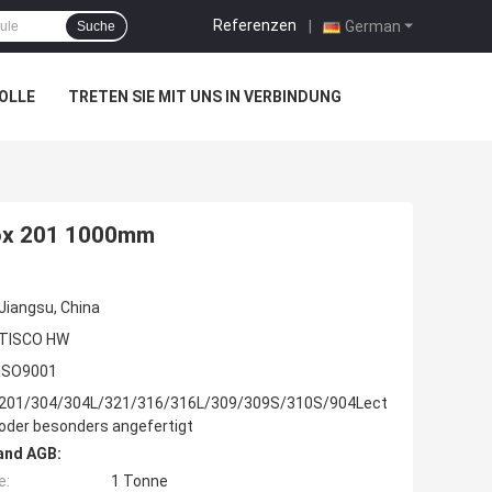
Referenzen
|
German
Suche
OLLE
TRETEN SIE MIT UNS IN VERBINDUNG
nox 201 1000mm
Jiangsu, China
TISCO HW
ISO9001
201/304/304L/321/316/316L/309/309S/310S/904Lect
oder besonders angefertigt
and AGB:
e:
1 Tonne