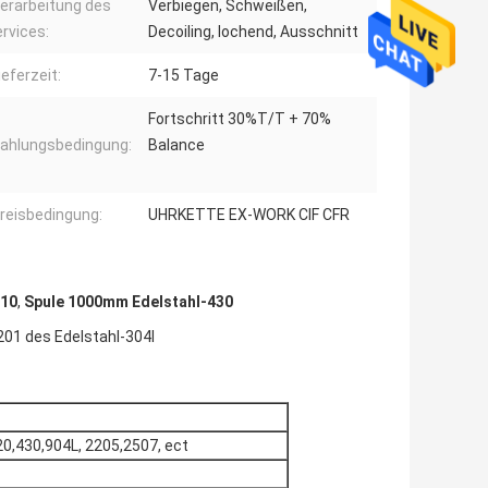
erarbeitung des
Verbiegen, Schweißen,
rvices:
Decoiling, lochend, Ausschnitt
ieferzeit:
7-15 Tage
Fortschritt 30%T/T + 70%
ahlungsbedingung:
Balance
reisbedingung:
UHRKETTE EX-WORK CIF CFR
410
,
Spule 1000mm Edelstahl-430
201 des Edelstahl-304l
20,430,904L, 2205,2507, ect