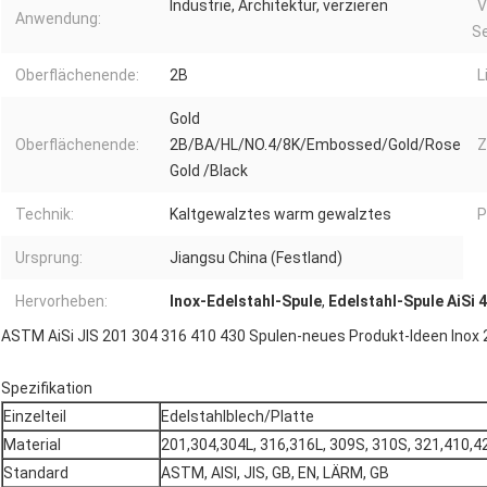
Industrie, Architektur, verzieren
V
Anwendung:
Se
Oberflächenende:
2B
L
Gold
Oberflächenende:
2B/BA/HL/NO.4/8K/Embossed/Gold/Rose
Z
Gold /Black
Technik:
Kaltgewalztes warm gewalztes
P
Ursprung:
Jiangsu China (Festland)
Hervorheben:
Inox-Edelstahl-Spule
,
Edelstahl-Spule AiSi 
ASTM AiSi JIS 201 304 316 410 430 Spulen-neues Produkt-Ideen Inox 
Spezifikation
Einzelteil
Edelstahlblech/Platte
Material
201,304,304L, 316,316L, 309S, 310S, 321,410,4
Standard
ASTM, AISI, JIS, GB, EN, LÄRM, GB