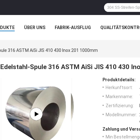
ODUKTE
ÜBER UNS
FABRIK-AUSFLUG
QUALITÄTSKONTR
N
FÄLLE
pule 316 ASTM AiSi JIS 410 430 Inox 201 1000mm
Edelstahl-Spule 316 ASTM AiSi JIS 410 430 I
Produktdetails:
Herkunftsort:
Markenname:
Zertifizierung:
Modellnummer:
Zahlung und Vers
Min Bestellmeng