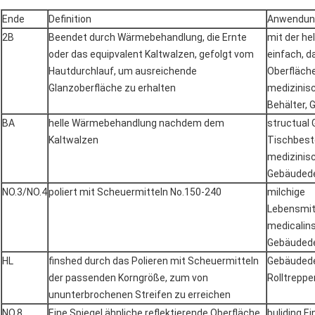
Ende
Definition
Anwendun
2B
Beendet durch Wärmebehandlung, die Ernte
mit der he
oder das equipvalent Kaltwalzen, gefolgt vom
einfach, d
Hautdurchlauf, um ausreichende
Oberfläche
Glanzoberfläche zu erhalten
medizinisc
Behälter, 
BA
helle Wärmebehandlung nachdem dem
structual 
Kaltwalzen
Tischbeste
medizinis
Gebäudede
NO.3/NO.4
poliert mit Scheuermitteln No.150-240
milchige
Lebensmit
medicalin
Gebäudede
HL
finshed durch das Polieren mit Scheuermitteln
Gebäudede
der passenden Korngröße, zum von
Rolltreppe
ununterbrochenen Streifen zu erreichen
NO.8
Eine Spiegel ähnliche reflektierende Oberfläche,
buliding E