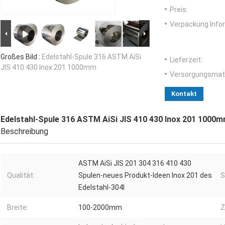
Preis:
Verpackung Info
Großes Bild :
Edelstahl-Spule 316 ASTM AiSi
Lieferzeit:
JIS 410 430 Inox 201 1000mm
Versorgungsmater
Kontakt
Edelstahl-Spule 316 ASTM AiSi JIS 410 430 Inox 201 1000
Beschreibung
ASTM AiSi JIS 201 304 316 410 430
Qualität:
Spulen-neues Produkt-Ideen Inox 201 des
S
Edelstahl-304l
Breite:
100-2000mm
Z