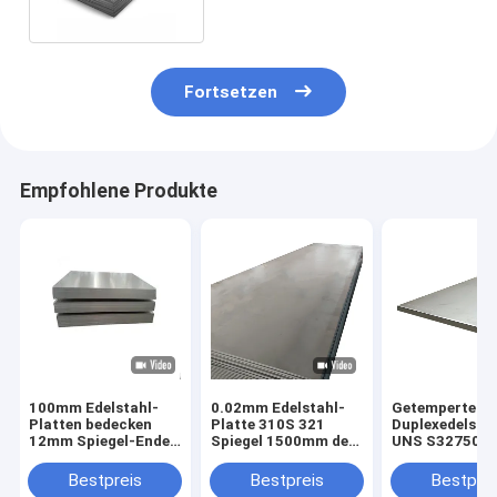
Fortsetzen
Empfohlene Produkte
100mm Edelstahl-
0.02mm Edelstahl-
Getempertes
Platten bedecken
Platte 310S 321
Duplexedelsta
12mm Spiegel-Ende
Spiegel 1500mm des
UNS S32750 2
des Haarstrich430
Haarstrich630 904L
2560 0.2mm Sp
630 904L
Ende
Bestpreis
Bestpreis
Bestprei