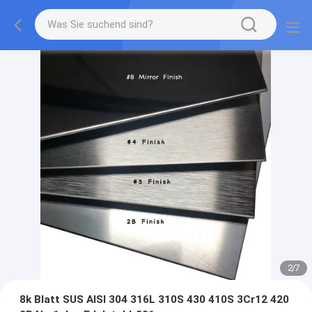
2
/
7
8k Blatt SUS AISI 304 316L 310S 430 410S 3Cr12 420