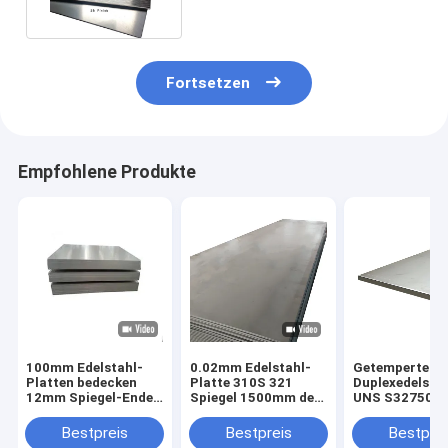
Fortsetzen
Empfohlene Produkte
100mm Edelstahl-
0.02mm Edelstahl-
Getempertes
Platten bedecken
Platte 310S 321
Duplexedelsta
12mm Spiegel-Ende
Spiegel 1500mm des
UNS S32750 2
des Haarstrich430
Haarstrich630 904L
2560 0.2mm Sp
630 904L
Ende
Bestpreis
Bestpreis
Bestprei