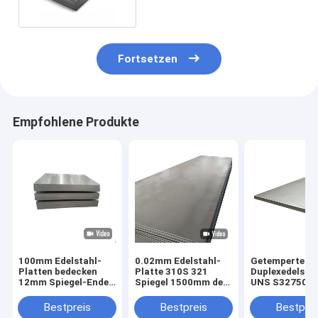
Fortsetzen
Empfohlene Produkte
100mm Edelstahl-
0.02mm Edelstahl-
Getempertes
Platten bedecken
Platte 310S 321
Duplexedelsta
12mm Spiegel-Ende
Spiegel 1500mm des
UNS S32750 2
des Haarstrich430
Haarstrich630 904L
2560 0.2mm Sp
630 904L
Ende
Bestpreis
Bestpreis
Bestprei