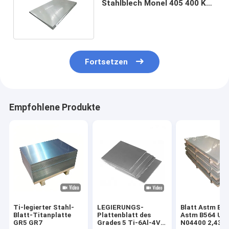
Stahlblech Monel 405 400 K
500 korrosionsbeständig
Fortsetzen
Empfohlene Produkte
Ti-legierter Stahl-
LEGIERUNGS-
Blatt Astm B1
Blatt-Titanplatte
Plattenblatt des
Astm B564 Un
GR5 GR7
Grades 5 Ti-6Al-4V
N04400 2,436