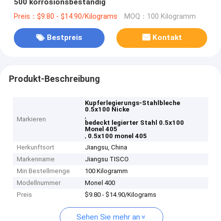
500 korrosionsbeständig
Preis：$9.80 - $14.90/Kilograms
MOQ：100 Kilogramm
Bestpreis
Kontakt
Produkt-Beschreibung
Kupferlegierungs-Stahlbleche
0.5x100 Nicke
,
Markieren
bedeckt legierter Stahl 0.5x100
Monel 405
,
0.5x100 monel 405
Herkunftsort
Jiangsu, China
Markenname
Jiangsu TISCO
Min Bestellmenge
100 Kilogramm
Modellnummer
Monel 400
Preis
$9.80 - $14.90/Kilograms
Sehen Sie mehr an