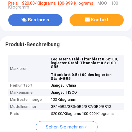
Preis：$20.00/Kilograms 100-999 Kilograms
MOQ：100
Kilogramm
Bestpreis
Kontakt
Produkt-Beschreibung
,
Legierter Stahl-Titanblatt 0.5x100
legierter Stahl-Titanblatt 0.5x100
GR5
Markieren
,
Titanblatt 0.5x100 des legierten
Stahl-GR5
Herkunftsort
Jiangsu, China
Markenname
Jiangsu TISCO
Min Bestellmenge
100 Kilogramm
Modellnummer
GR1/GR2/GR3/GR5/GR7/GR9/GR12
Preis
$20.00/Kilograms 100-999 Kilograms
Sehen Sie mehr an