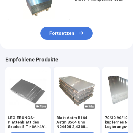
GR7
Fortsetzen
Empfohlene Produkte
LEGIERUNGS-
Blatt Astm B164
70/30 90/10 Pl
Plattenblatt des
Astm B564 Uns
kupfernes Nick
Grades 5 Ti-6Al-4V
N04400 2,4360
Legierungs-Bl
Titanfür kleine
kupfernes Nickel-
Monel 400