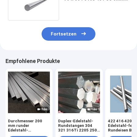
6mm A276 304l
Fortsetzen
Empfohlene Produkte
Durchmesser 200
Duplex-Edelstahl-
422 416 420
mm runder
Rundstangen 304
Edelstahl-fest
Edelstahl-
321 316Ti 2205 2507
Rundeisen BA 
Sechskant-
Rundstange 1 1/2 ''
HL Spiegel pol