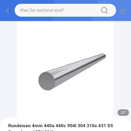
2
/
7
Rundeisen 4mm 440a 440c 904l 304 310s 431 SS