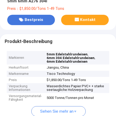
5mm 6mm A276 304l
Preis：$1,850.00/Tons 1-49 Tons
Bestpreis
Kontakt
Produkt-Beschreibung
,
5mm Edelstahlrundeisen
Markieren
,
6mm 304 Edelstahlrundeisen
6mm Edelstahlrundeisen
Herkunftsort
Jiangsu, China
Markenname
Tisco Technology
Preis
$1,850.00/Tons 1-49 Tons
Verpackung
Wasserdichtes Papier PVC+ + starke
Informationen
seetaugliche Holzverpackung
Versorgungsmaterial-
5000 Tonne/Tonnen pro Monat
Fähigkeit
Sehen Sie mehr an