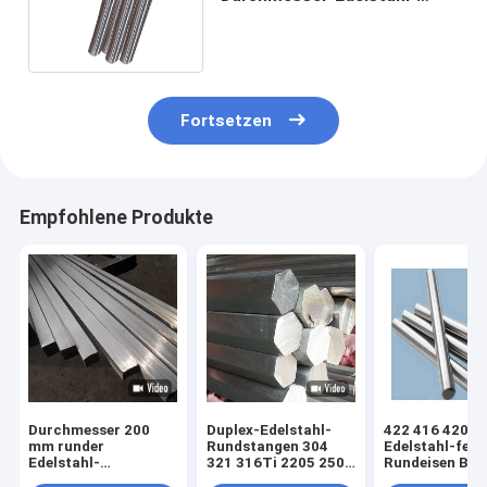
Rundeisen 303 304 316 316l
Fortsetzen
Empfohlene Produkte
Durchmesser 200
Duplex-Edelstahl-
422 416 420
mm runder
Rundstangen 304
Edelstahl-fest
Edelstahl-
321 316Ti 2205 2507
Rundeisen BA 
Sechskant-
Rundstange 1 1/2 ''
HL Spiegel pol