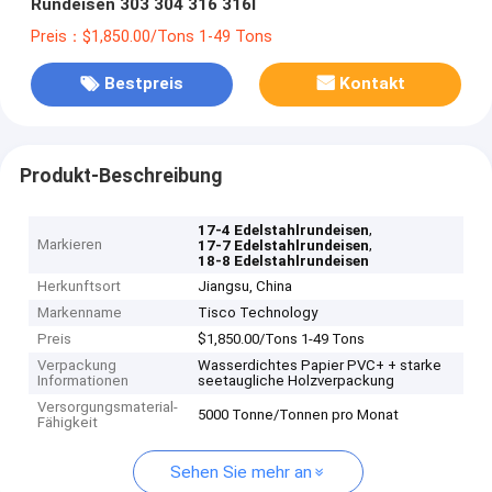
Rundeisen 303 304 316 316l
Preis：$1,850.00/Tons 1-49 Tons
Bestpreis
Kontakt
Produkt-Beschreibung
,
17-4 Edelstahlrundeisen
Markieren
,
17-7 Edelstahlrundeisen
18-8 Edelstahlrundeisen
Herkunftsort
Jiangsu, China
Markenname
Tisco Technology
Preis
$1,850.00/Tons 1-49 Tons
Verpackung
Wasserdichtes Papier PVC+ + starke
Informationen
seetaugliche Holzverpackung
Versorgungsmaterial-
5000 Tonne/Tonnen pro Monat
Fähigkeit
Sehen Sie mehr an