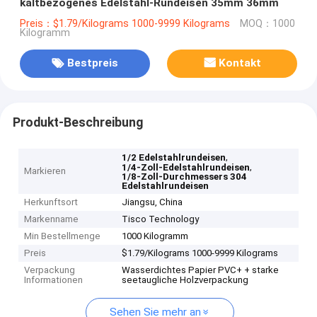
kaltbezogenes Edelstahl-Rundeisen 35mm 36mm
Preis：$1.79/Kilograms 1000-9999 Kilograms
MOQ：1000
Kilogramm
Bestpreis
Kontakt
Produkt-Beschreibung
,
1/2 Edelstahlrundeisen
,
1/4-Zoll-Edelstahlrundeisen
Markieren
1/8-Zoll-Durchmessers 304
Edelstahlrundeisen
Herkunftsort
Jiangsu, China
Markenname
Tisco Technology
Min Bestellmenge
1000 Kilogramm
Preis
$1.79/Kilograms 1000-9999 Kilograms
Verpackung
Wasserdichtes Papier PVC+ + starke
Informationen
seetaugliche Holzverpackung
Sehen Sie mehr an