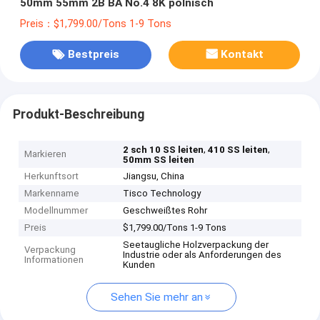
50mm 55mm 2B BA No.4 8K polnisch
Preis：$1,799.00/Tons 1-9 Tons
Bestpreis
Kontakt
Produkt-Beschreibung
,
,
2 sch 10 SS leiten
410 SS leiten
Markieren
50mm SS leiten
Herkunftsort
Jiangsu, China
Markenname
Tisco Technology
Modellnummer
Geschweißtes Rohr
Preis
$1,799.00/Tons 1-9 Tons
Seetaugliche Holzverpackung der
Verpackung
Industrie oder als Anforderungen des
Informationen
Kunden
Sehen Sie mehr an