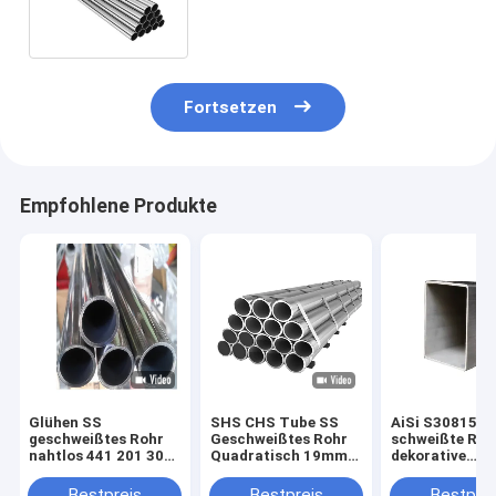
55mm 2B BA No.4 8K polnisch
Fortsetzen
Empfohlene Produkte
Glühen SS
SHS CHS Tube SS
AiSi S30815 S
geschweißtes Rohr
Geschweißtes Rohr
schweißte Ro
nahtlos 441 201 304
Quadratisch 19mm
dekorative
316 SS Dekoration
25mm 201 202 304
Verwendung 3
Spiegel BA Finish
430 316L
kaltgewalzt
Bestpreis
Bestpreis
Bestprei