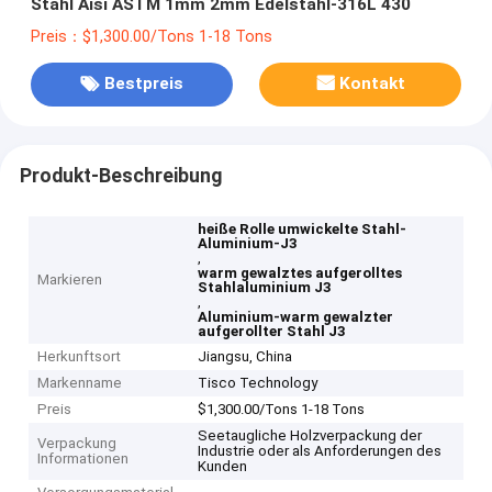
Stahl Aisi ASTM 1mm 2mm Edelstahl-316L 430
Preis：$1,300.00/Tons 1-18 Tons
Bestpreis
Kontakt
Produkt-Beschreibung
heiße Rolle umwickelte Stahl-
Aluminium-J3
,
warm gewalztes aufgerolltes
Markieren
Stahlaluminium J3
,
Aluminium-warm gewalzter
aufgerollter Stahl J3
Herkunftsort
Jiangsu, China
Markenname
Tisco Technology
Preis
$1,300.00/Tons 1-18 Tons
Seetaugliche Holzverpackung der
Verpackung
Industrie oder als Anforderungen des
Informationen
Kunden